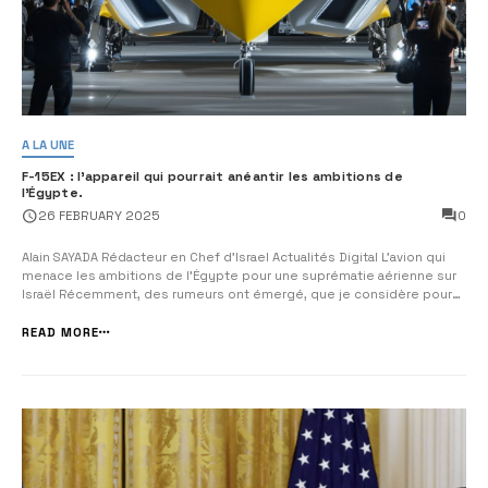
A LA UNE
F-15EX : l’appareil qui pourrait anéantir les ambitions de
l’Égypte.
0
26 FEBRUARY 2025
Alain SAYADA Rédacteur en Chef d’Israel Actualités Digital L’avion qui
menace les ambitions de l’Égypte pour une suprématie aérienne sur
Israël Récemment, des rumeurs ont émergé, que je considère pour
ma part comme infondées, laissant entendre que l’Égypte serait sur
le point de finaliser un accord avec la Chine pour l’acquisition de cha...
READ MORE