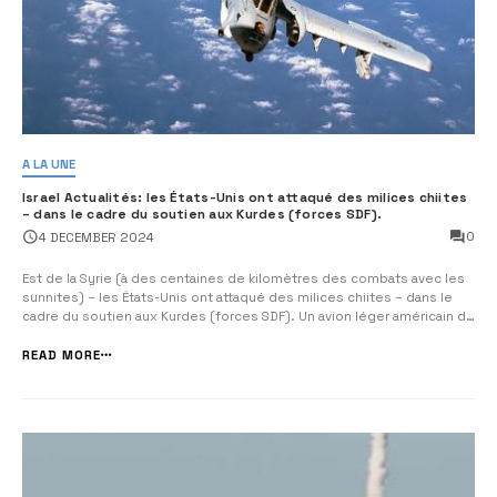
A LA UNE
Israel Actualités: les États-Unis ont attaqué des milices chiites
– dans le cadre du soutien aux Kurdes (forces SDF).
0
4 DECEMBER 2024
Est de la Syrie (à des centaines de kilomètres des combats avec les
sunnites) – les États-Unis ont attaqué des milices chiites – dans le
cadre du soutien aux Kurdes (forces SDF). Un avion léger américain de
type A10 spécialisé dans l’attaque de cibles au sol – a été aperçu en
train d’attaquer des zones […]...
READ MORE