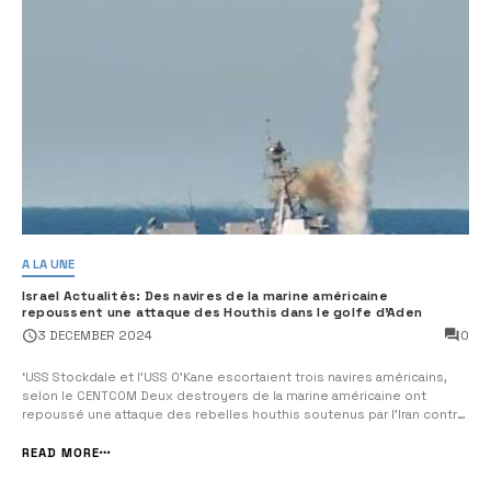
A LA UNE
Israel Actualités: Des navires de la marine américaine
repoussent une attaque des Houthis dans le golfe d’Aden
0
3 DECEMBER 2024
‘USS Stockdale et l’USS O’Kane escortaient trois navires américains,
selon le CENTCOM Deux destroyers de la marine américaine ont
repoussé une attaque des rebelles houthis soutenus par l’Iran contre
des navires américains au cours du week-end, a déclaré le
commandement central américain (CENTCOM). &#8220...
READ MORE