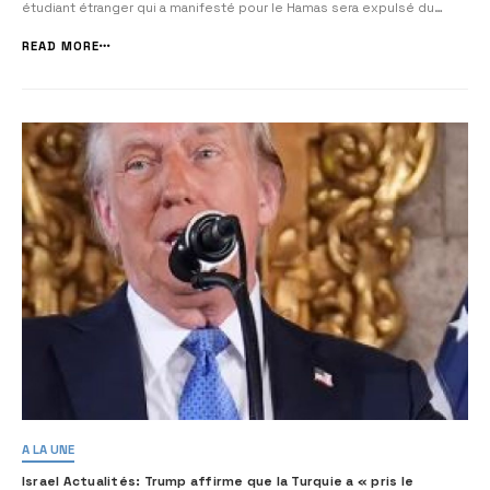
étudiant étranger qui a manifesté pour le Hamas sera expulsé du
territoire américain. Une bonne partie de ces hystériques en keffieh
qui ont infesté les Etats Unis depuis le 7 octobre, sont déjà
READ MORE
répertoriés […]...
A LA UNE
Israel Actualités: Trump affirme que la Turquie a « pris le