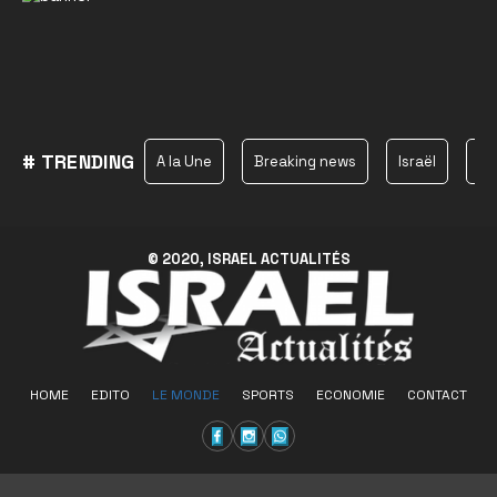
# TRENDING
A la Une
Breaking news
Israël
Ha
© 2020, ISRAEL ACTUALITÉS
HOME
EDITO
LE MONDE
SPORTS
ECONOMIE
CONTACT