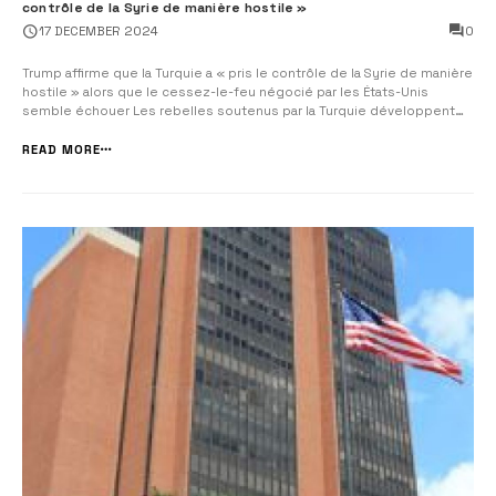
contrôle de la Syrie de manière hostile »
0
17 DECEMBER 2024
Trump affirme que la Turquie a « pris le contrôle de la Syrie de manière
hostile » alors que le cessez-le-feu négocié par les États-Unis
semble échouer Les rebelles soutenus par la Turquie développent
des options militaires près d’une ville kurde alors que le cessez-le-
feu américain semble s’effondrer Alain SAYADA pour Israel Actua...
READ MORE