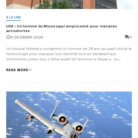
A LA UNE
USA : Un homme du Mississippi emprisonné pour menaces
antisémites
0
6 DECEMBER 2024
Un tribunal fédéral a condamné un homme de 29 ans qui avait utilisé la
technologie pour masquer son identité tout en déclarant aux
institutions juives que « Hitler aurait dû terminer le travail ». Un
tribunal fédéral de Philadelphie a condamné Donbon Farish, un
résident du Mississippi âgé de 29 ans, à deux ans de […]
READ MORE