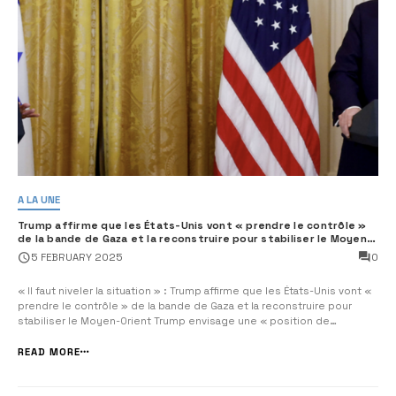
A LA UNE
Trump affirme que les États-Unis vont « prendre le contrôle »
de la bande de Gaza et la reconstruire pour stabiliser le Moyen-
Orient
0
5 FEBRUARY 2025
« Il faut niveler la situation » : Trump affirme que les États-Unis vont «
prendre le contrôle » de la bande de Gaza et la reconstruire pour
stabiliser le Moyen-Orient Trump envisage une « position de
propriétaire à long terme » de la bande de Gaza Par Alain SAYADA avec
Alain AZRIA pour Israel Actualités […]
READ MORE