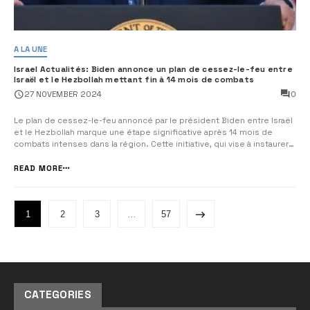
A LA UNE
Israel Actualités: Biden annonce un plan de cessez-le-feu entre
Israël et le Hezbollah mettant fin à 14 mois de combats
0
27 NOVEMBER 2024
Le plan de cessez-le-feu annoncé par le président Biden entre Israël
et le Hezbollah marque une étape significative après 14 mois de
combats intenses dans la région. Cette initiative, qui vise à instaurer
une paix durable, pourrait aider à stabiliser la situation et à réduire les
tensions entre les deux parties impliquées. Le Premier ministre ...
READ MORE
1
2
3
…
57
CATEGORIES