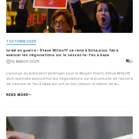
7 OCTOBRE 2023
Israël en guerre : Steve Witkoff se rend à Doha pour faire
avancer les négociations sur le cessez-le-feu à Gaza
0
12 MARCH 2025
L’envoyé du président américain pour le Moyen Orient, Steve Witkoff,
doit rejoindre aujourd’hui les négociations sur la poursuite de l’accord
de cessez-le-feu à Gaza qui ont eu lieu depuis le début de la
semaine à Doha. Par ailleurs, après 48 heures de discussions au Qatar,
la délégation israélienne devrait être de retour ce ...
READ MORE