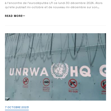
à l’encontre de l’eurodéputée LFI ce lundi 30 décembre 2024.​​​ Alors
qu’elle publiait mi-octobre et de nouveau mi-décembre sur son
compte X (ex-Twitter) des appels à légitimer, et même à « rejoindre
la résistance armée palestinienne », la députée européenne Rima
READ MORE
Ha...
7 OCTOBRE 2023