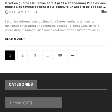
Israël en guerre : le Hamas serait prêt à abandonner l’une de ces
principales revendications pour conclure un accord de cessez-
le-feu à Gaza
0
29 NOVEMBER 2024
Selon les informations du New York Times, certains dirigeants
du Hamas envisagent un accord de cessez-le-feu à Gaza, dans le
cadre duquel l’armée israélienne resterait temporairement dans
le corridor Philadelphie situé au sud dans la bande de Gaza. Le New
York Times révèle également que l’Iran semble désireux d’éviter ...
READ MORE
1
2
3
…
98
CATEGORIES
CATEGORIES