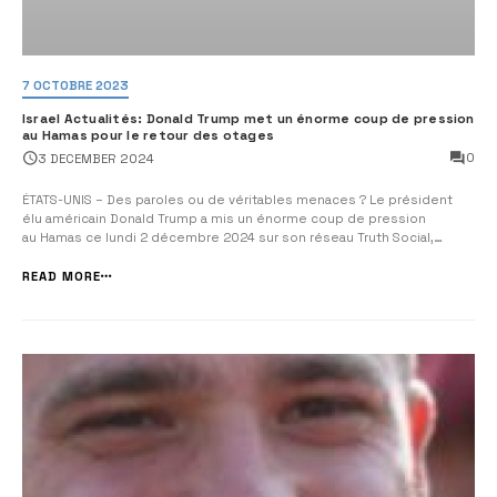
7 OCTOBRE 2023
Israel Actualités: Donald Trump met un énorme coup de pression
au Hamas pour le retour des otages
0
3 DECEMBER 2024
ÉTATS-UNIS – Des paroles ou de véritables menaces ? Le président
élu américain Donald Trump a mis un énorme coup de pression
au Hamas ce lundi 2 décembre 2024 sur son réseau Truth Social,
appelant le mouvement islamiste palestinien à libérer les otages
israéliens rapidement sous peine de représailles. « Si les otages ne
READ MORE
sont pas libérés ...