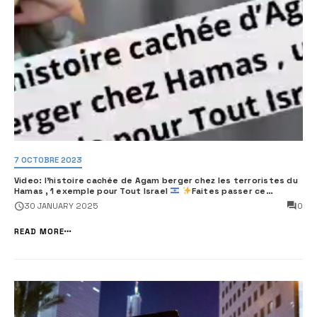
7 OCTOBRE 2023
Video: l’histoire cachée de Agam berger chez les terroristes du
Hamas , 1 exemple pour Tout Israel
Faites passer ce
message à tout le Am Israël
0
30 JANUARY 2025
READ MORE