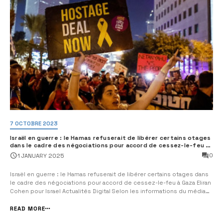
7 OCTOBRE 2023
Israël en guerre : le Hamas refuserait de libérer certains otages
dans le cadre des négociations pour accord de cessez-le-feu à
Gaza
0
1 JANUARY 2025
Israël en guerre : le Hamas refuserait de libérer certains otages dans
le cadre des négociations pour accord de cessez-le-feu à Gaza Eliran
Cohen pour Israel Actualités Digital Selon les informations du média
israélien KAN, qui se base sur les dires d’une source palestinienne, le
Hamas refuserait de libérer 12 des 34 otages convenues lors...
READ MORE