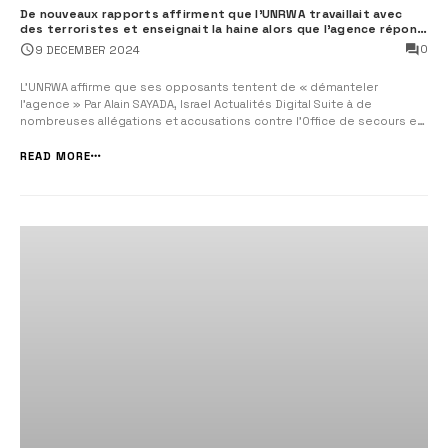
De nouveaux rapports affirment que l’UNRWA travaillait avec
des terroristes et enseignait la haine alors que l’agence répond
aux critiques
0
9 DECEMBER 2024
L’UNRWA affirme que ses opposants tentent de « démanteler
l’agence » Par Alain SAYADA, Israel Actualités Digital Suite à de
nombreuses allégations et accusations contre l’Office de secours et
de travaux des Nations Unies pour les réfugiés de Palestine dans le
Proche-Orient (UNRWA) pour ses liens avec des terroristes
READ MORE
impliqués...