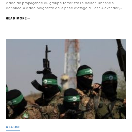
vidéo de propagande du groupe terroriste La Maison Blanche a
dénoncé la vidéo poignante de la prise d’otage d’ Edan Alexander ,
diffusée samedi, la qualifiant de « cruel rappel du terrorisme du
Hamas ». Les images troublantes montrent le jeune homme de 20...
READ MORE
A LA UNE