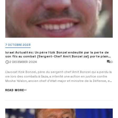
7 OCTOBRE 2023
Israel Actualités: Un père Itzik Bonzel endeuillé par la perte de
son fils au combat (Sergent-Chef Amit Bonzel zal) porte plainte
contre Moshe Ya’alon pour “atteinte à la sécurité de l’État”
0
2 DECEMBER 2024
L’avocat Itzik Bonzel, père du sergent-chef Amit Bonzel qui a perdu la
vie lors des combats à Gaza, a intenté une action en justice contre
Moshe Ya’alon, ancien chef d’état-major et ministre de la Défense, en
raison de ses déclarations controversées. Dans une interview sur
Democrat TV, Ya’alon a accusé les forces de déf...
READ MORE