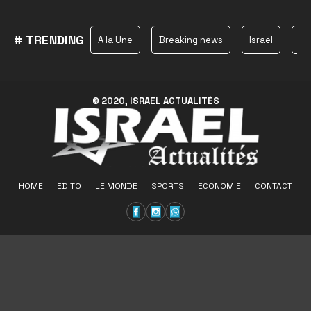
# TRENDING
A la Une
Breaking news
Israël
Ha
© 2020, ISRAEL ACTUALITÉS
HOME
EDITO
LE MONDE
SPORTS
ECONOMIE
CONTACT