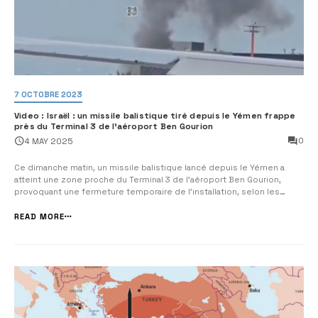
7 OCTOBRE 2023
Video : Israël : un missile balistique tiré depuis le Yémen frappe
près du Terminal 3 de l’aéroport Ben Gourion
0
4 MAY 2025
Ce dimanche matin, un missile balistique lancé depuis le Yémen a
atteint une zone proche du Terminal 3 de l’aéroport Ben Gourion,
provoquant une fermeture temporaire de l’installation, selon les
autorités israéliennes. Il s’agit de la première fois qu’un projectile
atteint directement les abords de cette infrastructure stratégique,
READ MORE
marquant un...