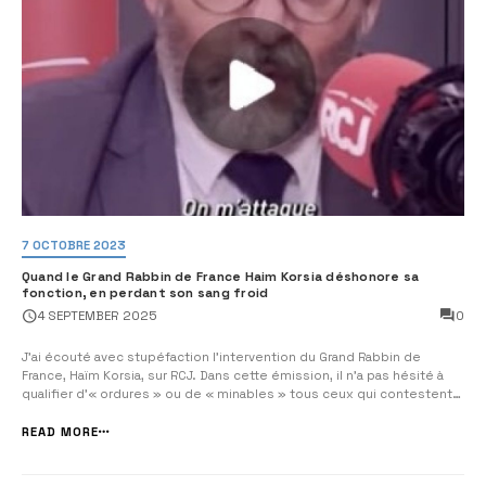
7 OCTOBRE 2023
Quand le Grand Rabbin de France Haim Korsia déshonore sa
fonction, en perdant son sang froid
0
4 SEPTEMBER 2025
J’ai écouté avec stupéfaction l’intervention du Grand Rabbin de
France, Haïm Korsia, sur RCJ. Dans cette émission, il n’a pas hésité à
qualifier d’« ordures » ou de « minables » tous ceux qui contestent
ses prises de position politiques et sa proximité assumée avec
Emmanuel Macron. Ces propos insultants sont indignes d’un
READ MORE
responsable spirituel...