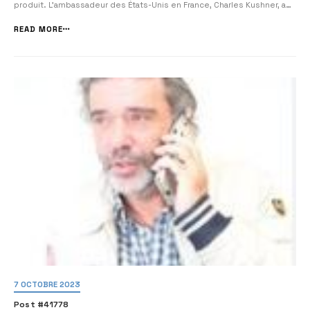
produit. L’ambassadeur des États-Unis en France, Charles Kushner, a
publiquement dénoncé « l’absence d’action suffisante » du
président Emmanuel Macron face à la flambée de l’antisémitisme. Oui,
READ MORE
il faut désormais qu’un di...
7 OCTOBRE 2023
Post #41778