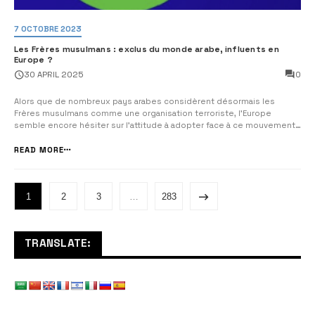
7 OCTOBRE 2023
Les Frères musulmans : exclus du monde arabe, influents en
Europe ?
0
30 APRIL 2025
Alors que de nombreux pays arabes considèrent désormais les
Frères musulmans comme une organisation terroriste, l’Europe
semble encore hésiter sur l’attitude à adopter face à ce mouvement.
Dernièrement, le Royaume de Jordanie a officiellement inscrit la
confrérie sur sa liste des groupes terroristes, rejoignant ainsi une
READ MORE
position déjà prise pa...
1
2
3
…
283
TRANSLATE: