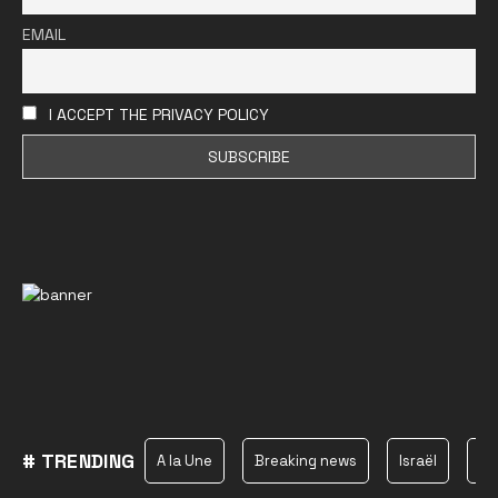
EMAIL
I ACCEPT THE PRIVACY POLICY
# TRENDING
A la Une
Breaking news
Israël
Ha