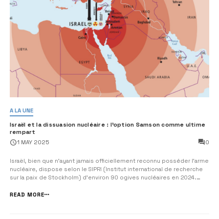
A LA UNE
Israël et la dissuasion nucléaire : l’option Samson comme ultime
rempart
0
1 MAY 2025
Israël, bien que n’ayant jamais officiellement reconnu posséder l’arme
nucléaire, dispose selon le SIPRI (Institut international de recherche
sur la paix de Stockholm) d’environ 90 ogives nucléaires en 2024.
D’autres estimations évoquent jusqu’à 400 têtes, grâce à
l’enrichissement de plutonium à Dimona.
Une doctrine de dissua...
READ MORE