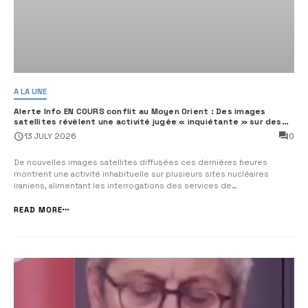
A LA UNE
Alerte Info EN COURS conflit au Moyen Orient : Des images
satellites révèlent une activité jugée « inquiétante » sur des
sites nucléaires iraniens
0
13 JULY 2026
De nouvelles images satellites diffusées ces dernières heures
montrent une activité inhabituelle sur plusieurs sites nucléaires
iraniens, alimentant les interrogations des services de
renseignement occidentaux quant à une possible reprise de travaux
souterrains liés au programme nucléaire de la République islamique.
READ MORE
Selon plusieurs médias amér...