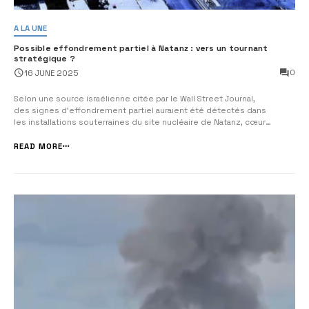
A LA UNE
Possible effondrement partiel à Natanz : vers un tournant
stratégique ?
0
16 JUNE 2025
Selon une source israélienne citée par le Wall Street Journal,
des signes d’effondrement partiel auraient été détectés dans
les installations souterraines du site nucléaire de Natanz, cœur
névralgique du programme d’enrichissement iranien. « Ils croyaient
Natanz invulnérable. Ils se trompaient. »Malgré des couches...
READ MORE