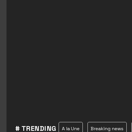
# TRENDING
A la Une
Breaking news