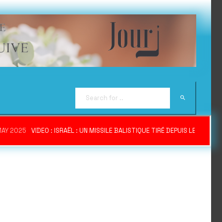
MAY 2025
VIDEO : ISRAËL : UN MISSILE BALISTIQUE TIRÉ DEPUIS LE YÉME