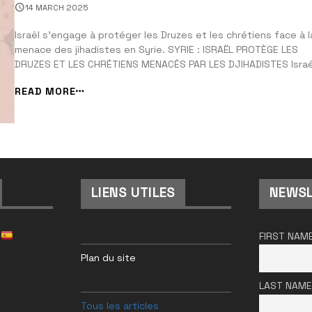
14 MARCH 2025
Israël s’engage à protéger les Druzes et les chrétiens face à l
menace des jihadistes en Syrie. SYRIE : ISRAËL PROTÈGE LES
DRUZES ET LES CHRÉTIENS MENACÉS PAR LES DJIHADISTES Israë
intervient pour repousser les djihadistes qui s’en prennent au
READ MORE
minorités druzes et chrétiennes en Syrie. Sans l’intervention
israélienne, des d...
LIENS UTILES
NEWSL
FIRST NAM
Plan du site
LAST NAME
Tous les articles