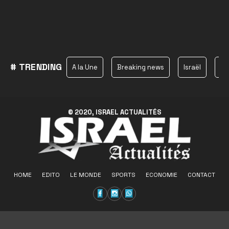
# TRENDING
A la Une
Breaking news
Israël
Ha
© 2020, ISRAEL ACTUALITÉS
HOME
EDITO
LE MONDE
SPORTS
ECONOMIE
CONTACT