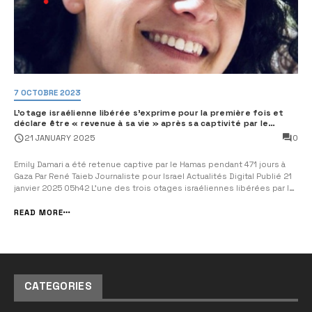
7 OCTOBRE 2023
L’otage israélienne libérée s’exprime pour la première fois et
déclare être « revenue à sa vie » après sa captivité par le
Hamas
0
21 JANUARY 2025
Emily Damari a été retenue captive par le Hamas pendant 471 jours à
Gaza Par René Taieb Journaliste pour Israel Actualités Digital Publié 21
janvier 2025 05h42 L’une des trois otages israéliennes libérées par le
Hamas s’exprime après avoir passé près de 500 jours en captivité,
affirmant qu’elle est « revenue dans sa...
READ MORE
CATEGORIES