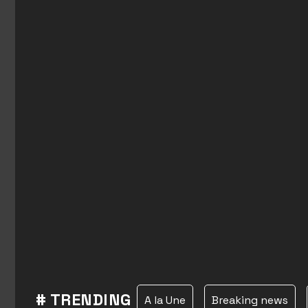
# TRENDING
A la Une
Breaking news