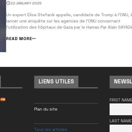
Gaza, tandis que l’agence de santé de l’ONU est critiq
22 JANUARY 2025
pour son inaction
Un expert Elise Stefanik appelle, candidate de Trump à l’ONU, 
lancer une enquête sur les agences de l’ONU concernant
l’utilisation des hôpitaux de Gaza par le Hamas Par Alain SAYAD
pour Israel Actualités Digital TEL AVIV, Israël – Alors que les tro
READ MORE
premiers otages israéliens ont été libérés dans le cadre de l&..
LIENS UTILES
NEWSL
FIRST NAM
Plan du site
LAST NAME
Tous les articles