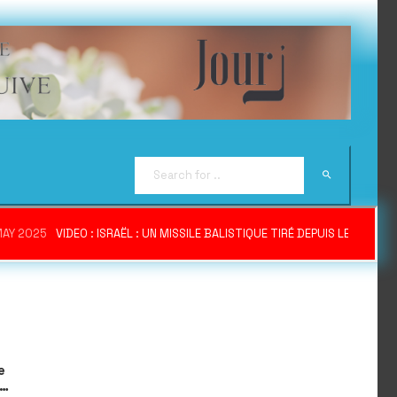
MAY 2025
VIDEO : ISRAËL : UN MISSILE BALISTIQUE TIRÉ DEPUIS LE YÉME
e