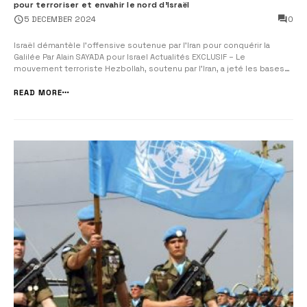
pour terroriser et envahir le nord d’Israël
0
5 DECEMBER 2024
Israël démantèle l’offensive soutenue par l’Iran pour conquérir la
Galilée Par Alain SAYADA pour Israel Actualités EXCLUSIF – Le
mouvement terroriste Hezbollah, soutenu par l’Iran, a jeté les bases
d’une invasion de style Hamas dans le nord d’Israël le 7 octobre,
selon de nouvelles séquences vidéo et des documents...
READ MORE