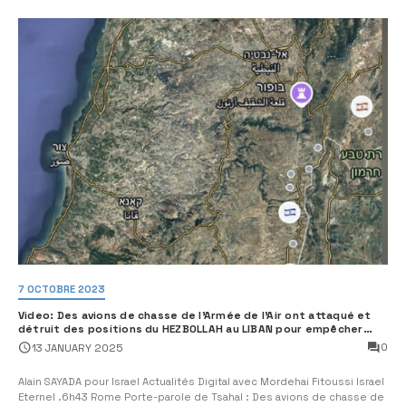
7 OCTOBRE 2023
Video: Des avions de chasse de l’Armée de l’Air ont attaqué et
détruit des positions du HEZBOLLAH au LIBAN pour empêcher
toute tentative de menace
0
13 JANUARY 2025
Alain SAYADA pour Israel Actualités Digital avec Mordehai Fitoussi Israel
Eternel .6h43 Rome Porte-parole de Tsahal : Des avions de chasse de