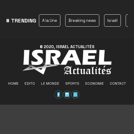
# TRENDING
A la Une
Breaking news
Israël
Ha
© 2020, ISRAEL ACTUALITÉS
HOME
EDITO
LE MONDE
SPORTS
ECONOMIE
CONTACT