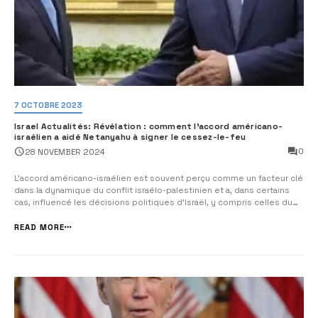
7 OCTOBRE 2023
Israel Actualités: Révélation : comment l’accord américano-
israélien a aidé Netanyahu à signer le cessez-le-feu
0
28 NOVEMBER 2024
L’accord américano-israélien est souvent perçu comme un facteur clé
dans la dynamique du conflit israélo-palestinien et a, dans certains
cas, influencé les décisions politiques d’Israël, y compris celles du
Premier ministre Benjamin Netanyahu. Voici quelques points qui
peuvent expliquer comment cet accord pourrait avoir joué un rôl...
READ MORE