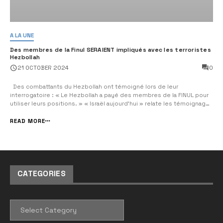
A LA UNE
Des membres de la Finul SERAIENT impliqués avec les terroristes
Hezbollah
0
21 OCTOBER 2024
Des combattants du Hezbollah ont témoigné lors de leur
interrogatoire : « Le Hezbollah a payé des membres de la FINUL pour
utiliser leurs positions. » « Israël aujourd’hui » relate les témoignages
de chiites capturés par les soldats israéliens : « Nous avons pris le
contrôle des caméras des forces de l’ONU dans les zones proches
READ MORE
de la [...
CATEGORIES
CATEGORIES