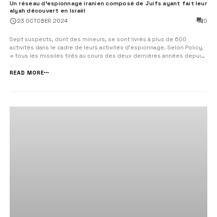
Un réseau d’espionnage iranien composé de Juifs ayant fait leur
alyah découvert en Israël
0
23 OCTOBER 2024
Sept suspects, dont des mineurs, se sont livrés à plus de 600
activités dans le cadre de leurs activités d’espionnage. Selon Policy,
« tous les missiles tirés au cours des deux dernières années depuis
Gaza, le Liban ou l’Iran ont atteint des endroits qu’ils ont
photographiés et envoyés aux Iraniens ». Sept juifs israéliens, d...
READ MORE