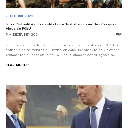
7 OCTOBRE 2023
Israel Actualités: Les soldats de Tsahal accusent les Casques
bleus de l’ONU
0
4 DECEMBER 2024
Israël Les soldats de Tsahal accusent les Casques bleus de l’ONU de
soutenir les terroristes du Hezbollah dans un contexte de violations
croissantes du cessez-le-feu « Si nous laissons ces villages à la
FINUL pour qu’ils soient gérés, tout redeviendra comme avant, rien ne
changera », déclare un soldat israélien Alors qu’Israë...
READ MORE