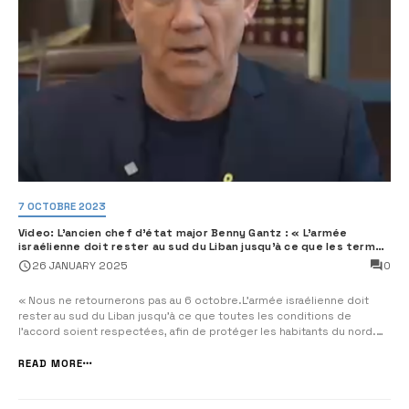
7 OCTOBRE 2023
Video: L’ancien chef d’état major Benny Gantz : « L’armée
israélienne doit rester au sud du Liban jusqu’à ce que les termes
de l’accord soient respectés »
0
26 JANUARY 2025
« Nous ne retournerons pas au 6 octobre.L’armée israélienne doit
rester au sud du Liban jusqu’à ce que toutes les conditions de
l’accord soient respectées, afin de protéger les habitants du nord.
Nous ne permettrons plus à aucun ennemi de s’établir à notre
frontière. Cela n’arrivera pas.L’État d’Israël...
READ MORE