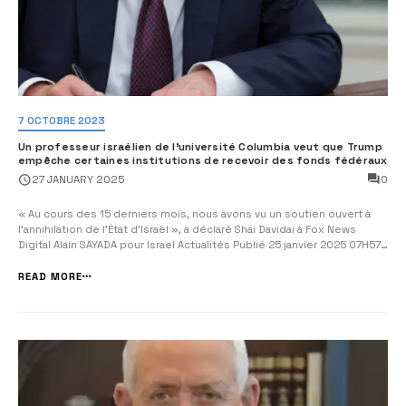
7 OCTOBRE 2023
Un professeur israélien de l’université Columbia veut que Trump
empêche certaines institutions de recevoir des fonds fédéraux
0
27 JANUARY 2025
« Au cours des 15 derniers mois, nous avons vu un soutien ouvert à
l’annihilation de l’État d’Israël », a déclaré Shai Davidai à Fox News
Digital Alain SAYADA pour Israel Actualités Publié 25 janvier 2025 07H57
Depuis les attaques brutales du Hamas le 7 octobre , les universités
et collèges américains ont connu une recrudesce...
READ MORE