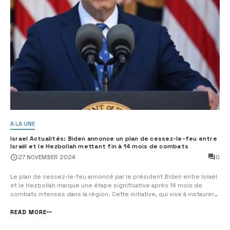
A LA UNE
Israel Actualités: Biden annonce un plan de cessez-le-feu entre
Israël et le Hezbollah mettant fin à 14 mois de combats
0
27 NOVEMBER 2024
Le plan de cessez-le-feu annoncé par le président Biden entre Israël
et le Hezbollah marque une étape significative après 14 mois de
combats intenses dans la région. Cette initiative, qui vise à instaurer
une paix durable, pourrait aider à stabiliser la situation et à réduire les
tensions entre les deux parties impliquées. Le Premier ministre ...
READ MORE