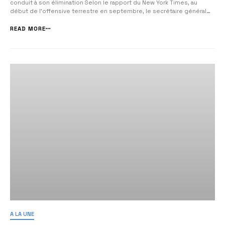
conduit à son élimination Selon le rapport du New York Times, au
début de l’offensive terrestre en septembre, le secrétaire général
du Hezbollah a demandé à l’Iran et à la Syrie de reconstituer son stock
de missiles. Ce message a poussé Tsahal à agir […]...
READ MORE
A LA UNE