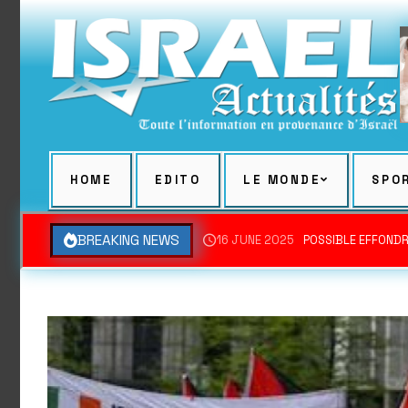
Skip
to
content
HOME
EDITO
LE MONDE
SPO
BREAKING NEWS
16 JUNE 2025
POSSIBLE EFFONDR