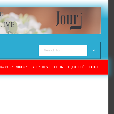
MAY 2025
VIDEO : ISRAËL : UN MISSILE BALISTIQUE TIRÉ DEPUIS LE YÉME