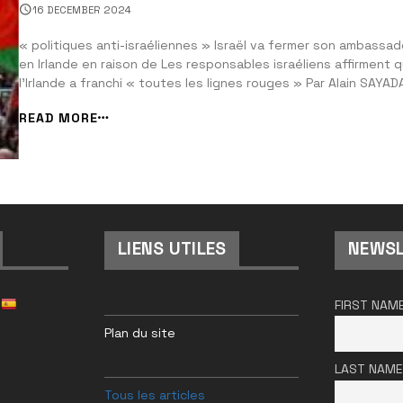
16 DECEMBER 2024
« politiques anti-israéliennes » Israël va fermer son ambassad
en Irlande en raison de Les responsables israéliens affirment 
l’Irlande a franchi « toutes les lignes rouges » Par Alain SAYAD
pour Israel Actualités Digital Israël a annoncé qu’il fermerait so
READ MORE
ambassade en Irlande dans les semaines à venir en raison des
politi...
LIENS UTILES
NEWSL
FIRST NAM
Plan du site
LAST NAME
Tous les articles