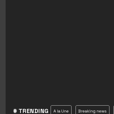
# TRENDING
A la Une
Breaking news