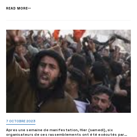
amical, une âme bienveillante. Mais rien n’y fait, je suis égaré. Depuis
le 7 octobre, je ne reconnais plus le […]
READ MORE
7 OCTOBRE 2023
Apres une semaine de manifestation, Hier (samedi), six
organisateurs de ces rassemblements ont été exécutés par