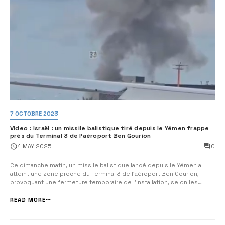
7 OCTOBRE 2023
Video : Israël : un missile balistique tiré depuis le Yémen frappe
près du Terminal 3 de l’aéroport Ben Gourion
0
4 MAY 2025
Ce dimanche matin, un missile balistique lancé depuis le Yémen a
atteint une zone proche du Terminal 3 de l’aéroport Ben Gourion,
provoquant une fermeture temporaire de l’installation, selon les
autorités israéliennes. Il s’agit de la première fois qu’un projectile
atteint directement les abords de cette infrastructure stratégique,
READ MORE
marquant un...