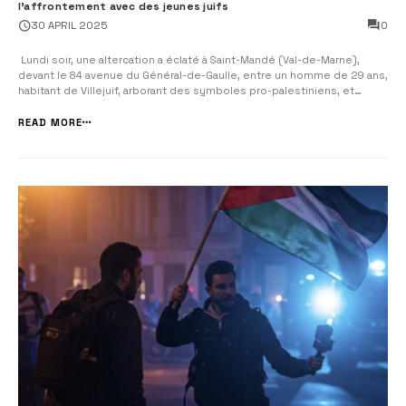
l’affrontement avec des jeunes juifs
0
30 APRIL 2025
Lundi soir, une altercation a éclaté à Saint-Mandé (Val-de-Marne),
devant le 84 avenue du Général-de-Gaulle, entre un homme de 29 ans,
habitant de Villejuif, arborant des symboles pro-palestiniens, et
quatre mineurs de confession juive. Selon les premiers éléments de
l’enquête, l’homme, muni d’un drapeau palestinien, d’un bonnet aux
READ MORE
coul...