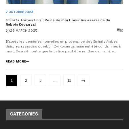
7 OCTOBRE 2023
Emirats Arabes Unis : Peine de mort pour les assassins du
Rabbin Kogan zal
0
29 MARCH 2025
D’après les dernières nouvelles en provenance des Émirats Arabes
Unis, les assassins du rabbin Zvi Kogan zal auraient été condamnés à
mort. Cela démontre que la justice peut être rendue de manière
efficace et rapide. Il est regrettable que certains pays, comme la
France, ne puissent pas adopter de mesures aussi radicales,
READ MORE
préférant faire...
1
2
3
…
11
CATEGORIES