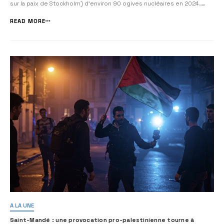
sur la paix de Stockholm) d’environ 90 ogives nucléaires en 2024.
D’autres estimations évoquent jusqu’à 400 têtes, grâce à
l’enrichissement de plutonium à Dimona.
Une doctrine de dissua...
READ MORE
A LA UNE
Saint-Mandé : une provocation pro-palestinienne tourne à