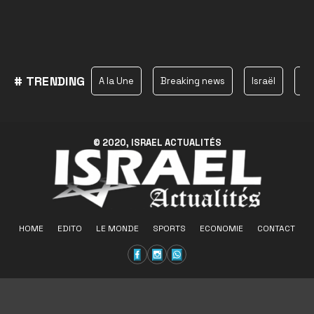
# TRENDING
A la Une
Breaking news
Israël
Ha
© 2020, ISRAEL ACTUALITÉS
HOME
EDITO
LE MONDE
SPORTS
ECONOMIE
CONTACT