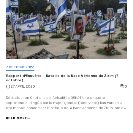
7 OCTOBRE 2023
Rapport d’Enquête – Bataille de la Base Aérienne de Zikim (7
octobre)
0
27 APRIL 2025
Rédacteur en Chef d’Israël Actualités 08h24 Une enquête
approfondie, dirigée par le major-général (réserviste) Dan Harosh, a
été menée concernant la bataille de la base aérienne de Zikim lors de
l’attaque surprise du 7 octobre. Les conclusions ont été présentées
aux familles endeuillées et aux forces de sécurité. Points forts
READ MORE
Héroïsme des comb...