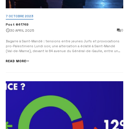
7 OCTOBRE 2023
Post #41749
0
30 APRIL 2025
Bagarre à Saint-Mandé : tensions entre jeunes Juifs et provocations
pro-Palestiniens Lundi soir, une altercation a éclaté à Saint-Mandé
(Val-de-Marne), devant le 84 avenue du Général-de-Gaulle, entre un
homme de 29 ans, habitant de Villejuif, arborant des symboles pro-
palestiniens, et quatre mineurs de confession juive. Selon les
READ MORE
premiers élém...