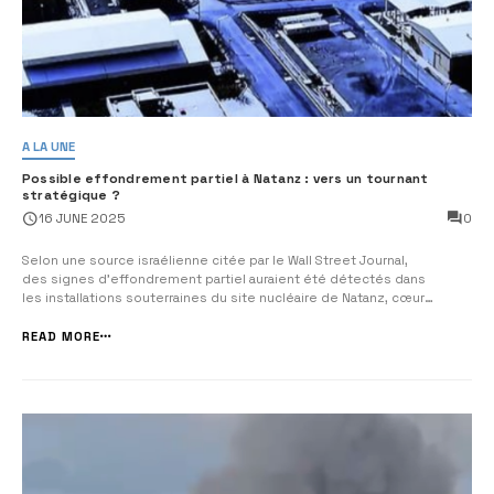
A LA UNE
Possible effondrement partiel à Natanz : vers un tournant
stratégique ?
0
16 JUNE 2025
Selon une source israélienne citée par le Wall Street Journal,
des signes d’effondrement partiel auraient été détectés dans
les installations souterraines du site nucléaire de Natanz, cœur
névralgique du programme d’enrichissement iranien. « Ils croyaient
Natanz invulnérable. Ils se trompaient. »Malgré des couches...
READ MORE