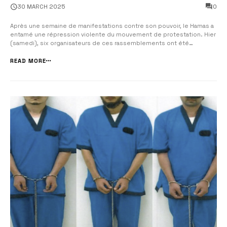
l’organisation terroriste, après avoir été enlevés et torturés.
0
30 MARCH 2025
Après une semaine de manifestations contre son pouvoir, le Hamas a
entamé une répression violente du mouvement de protestation. Hier
(samedi), six organisateurs de ces rassemblements ont été
exécutés par l’organisation terroriste, après avoir été enlevés et
torturés. L’un des otages a subi quatre heures de torture : traîné avec
READ MORE
une...