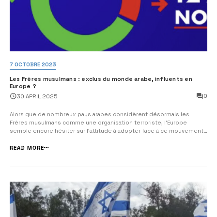
7 OCTOBRE 2023
Les Frères musulmans : exclus du monde arabe, influents en
Europe ?
0
30 APRIL 2025
Alors que de nombreux pays arabes considèrent désormais les
Frères musulmans comme une organisation terroriste, l’Europe
semble encore hésiter sur l’attitude à adopter face à ce mouvement.
Dernièrement, le Royaume de Jordanie a officiellement inscrit la
confrérie sur sa liste des groupes terroristes, rejoignant ainsi une
READ MORE
position déjà prise pa...