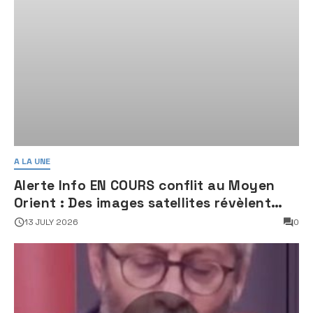
A LA UNE
Alerte Info EN COURS conflit au Moyen
Orient : Des images satellites révèlent
une activité jugée « inquiétante » sur
13 JULY 2026
0
des sites nucléaires iraniens