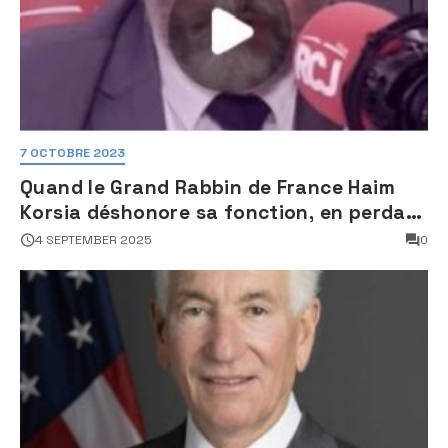
7 OCTOBRE 2023
Quand le Grand Rabbin de France Haim
Korsia déshonore sa fonction, en perdant
son sang froid
4 SEPTEMBER 2025
0