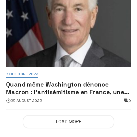
7 OCTOBRE 2023
Quand même Washington dénonce
Macron : l’antisémitisme en France, une
faillite d’État
25 AUGUST 2025
0
LOAD MORE