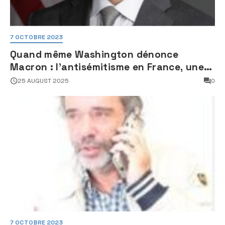
7 OCTOBRE 2023
Quand même Washington dénonce
Macron : l’antisémitisme en France, une
faillite d’État
25 AUGUST 2025
0
7 OCTOBRE 2023