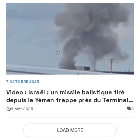
7 OCTOBRE 2023
Video : Israël : un missile balistique tiré
depuis le Yémen frappe près du Terminal
3 de l’aéroport Ben Gourion
4 MAY 2025
0
LOAD MORE