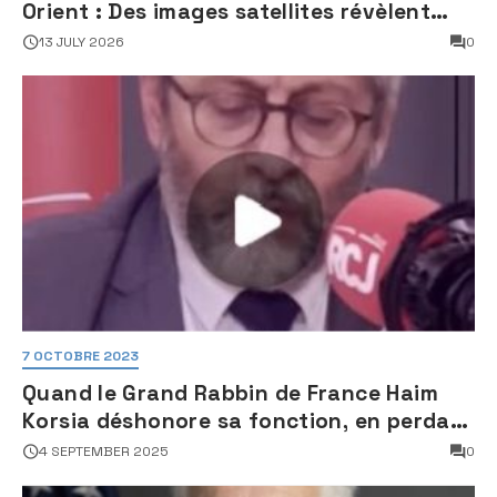
Orient : Des images satellites révèlent
une activité jugée « inquiétante » sur
13 JULY 2026
0
des sites nucléaires iraniens
7 OCTOBRE 2023
Quand le Grand Rabbin de France Haim
Korsia déshonore sa fonction, en perdant
son sang froid
4 SEPTEMBER 2025
0