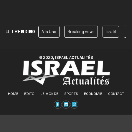
# TRENDING
A la Une
Breaking news
Israël
Ha
© 2020, ISRAEL ACTUALITÉS
HOME
EDITO
LE MONDE
SPORTS
ECONOMIE
CONTACT