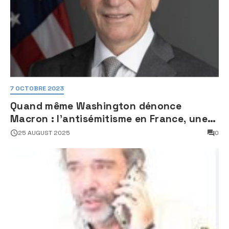
7 OCTOBRE 2023
Quand même Washington dénonce
Macron : l’antisémitisme en France, une
faillite d’État
25 AUGUST 2025
0