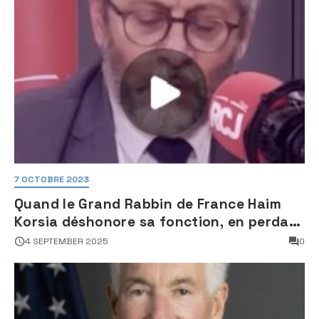
7 OCTOBRE 2023
Quand le Grand Rabbin de France Haim
Korsia déshonore sa fonction, en perdant
son sang froid
4 SEPTEMBER 2025
0