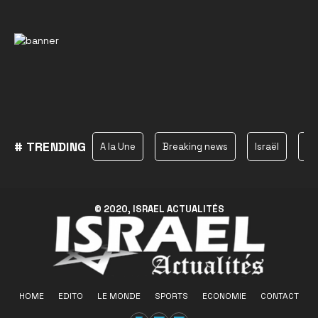
# TRENDING
A la Une
Breaking news
Israël
Ha
© 2020, ISRAEL ACTUALITÉS
HOME
EDITO
LE MONDE
SPORTS
ECONOMIE
CONTACT