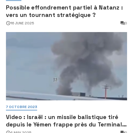
Possible effondrement partiel à Natanz :
vers un tournant stratégique ?
16 JUNE 2025
0
7 OCTOBRE 2023
Video : Israël : un missile balistique tiré
depuis le Yémen frappe près du Terminal
3 de l’aéroport Ben Gourion
4 MAY 2025
0