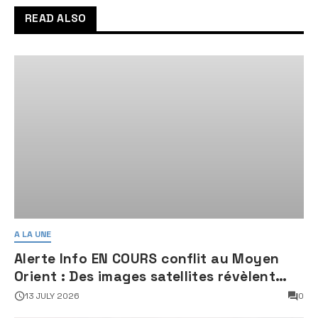
READ ALSO
A LA UNE
Alerte Info EN COURS conflit au Moyen
Orient : Des images satellites révèlent
une activité jugée « inquiétante » sur
13 JULY 2026
0
des sites nucléaires iraniens