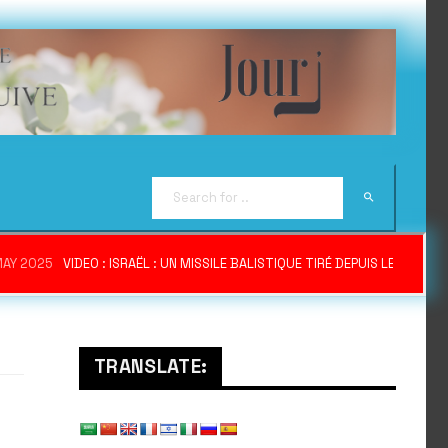
MAY 2025
VIDEO : ISRAËL : UN MISSILE BALISTIQUE TIRÉ DEPUIS LE YÉME
TRANSLATE: