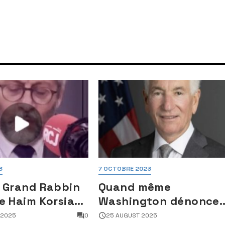
3
7 OCTOBRE 2023
 Grand Rabbin
Quand même
e Haim Korsia
Washington dénonce
e sa fonction,
Macron :
 2025
0
25 AUGUST 2025