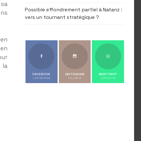
 sa
Possible effondrement partiel à Natanz :
ns
vers un tournant stratégique ?
 en
 en
our
 la
FACEBOOK
INSTAGRAM
WHATSAPP
LIKE OUR PAGE
FOLLOW US
CONTACT US