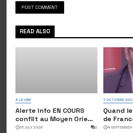
READ ALSO
A LA UNE
7 OCTOBRE 202
Alerte Info EN COURS
Quand le
conflit au Moyen Orient
de Franc
: Des images satellites
déshonor
13 JULY 2026
0
4 SEPTEMBER