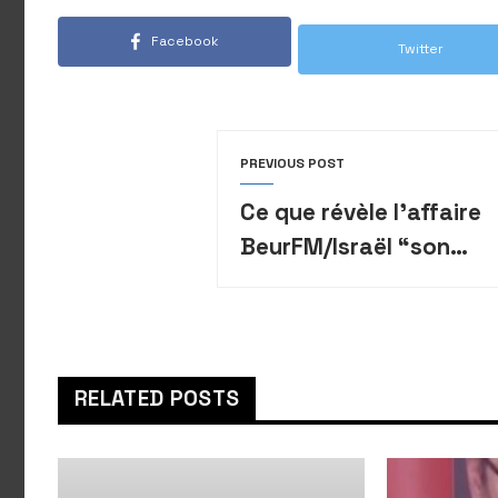
Facebook
Twitter
PREVIOUS POST
Ce que révèle l’affaire
BeurFM/Israël “son
porte-parole ne
respectait pas la ligne
éditoriale de Beur
fm.”
RELATED POSTS