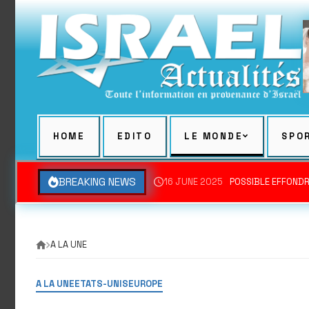
Skip
to
content
HOME
EDITO
LE MONDE
SPO
BREAKING NEWS
16 JUNE 2025
POSSIBLE EFFONDR
A LA UNE
A LA UNE
ETATS-UNIS
EUROPE