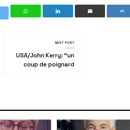
NEXT POST
USA/John Kerry: “un
coup de poignard
dans le dos d’Israël,
l’un de nos plus
grands partenaires”
(N. Haley)