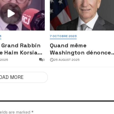
3
7 OCTOBRE 2023
 Grand Rabbin
Quand même
e Haim Korsia
Washington dénonce
e sa fonction,
Macron :
 2025
0
25 AUGUST 2025
nt son sang
l’antisémitisme en
France, une faillite
OAD MORE
d’État
ields are marked
*