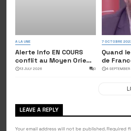
A LA UNE
7 OCTOBRE 202
Alerte Info EN COURS
Quand le
conflit au Moyen Orient
de Franc
: Des images satellites
déshonor
13 JULY 2026
0
4 SEPTEMBER
révèlent une activité
en perda
jugée « inquiétante »
froid
L
sur des sites nucléaires
iraniens
LEAVE A REPLY
Your email address will not be published.
Required f