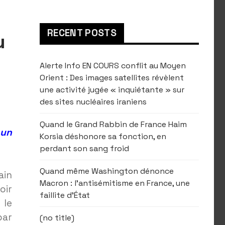
RECENT POSTS
u
Alerte Info EN COURS conflit au Moyen
Orient : Des images satellites révèlent
une activité jugée « inquiétante » sur
des sites nucléaires iraniens
Quand le Grand Rabbin de France Haim
 un
Korsia déshonore sa fonction, en
perdant son sang froid
Quand même Washington dénonce
ain
Macron : l’antisémitisme en France, une
oir
faillite d’État
 le
par
(no title)