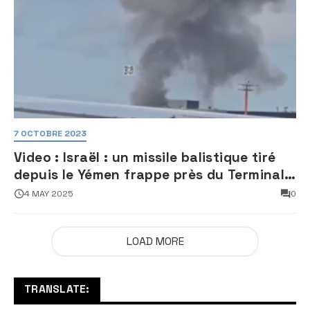
7 OCTOBRE 2023
Video : Israël : un missile balistique tiré
depuis le Yémen frappe près du Terminal
3 de l’aéroport Ben Gourion
4 MAY 2025
0
LOAD MORE
TRANSLATE: