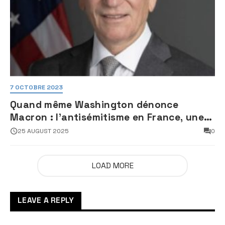
7 OCTOBRE 2023
Quand même Washington dénonce
Macron : l’antisémitisme en France, une
faillite d’État
25 AUGUST 2025
0
LOAD MORE
LEAVE A REPLY