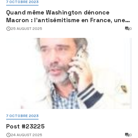
7 OCTOBRE 2023
Quand même Washington dénonce
Macron : l’antisémitisme en France, une
faillite d’État
25 AUGUST 2025
0
7 OCTOBRE 2023
Post #23225
24 AUGUST 2025
0