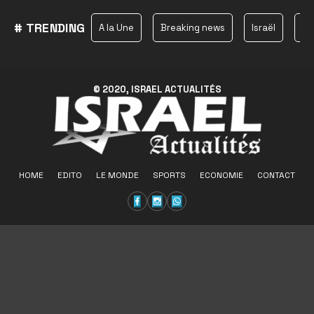
# TRENDING
A la Une
Breaking news
Israël
Ha
© 2020, ISRAEL ACTUALITÉS
HOME
EDITO
LE MONDE
SPORTS
ECONOMIE
CONTACT