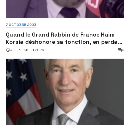
7 OCTOBRE 2023
Quand le Grand Rabbin de France Haim
Korsia déshonore sa fonction, en perdant
son sang froid
4 SEPTEMBER 2025
0