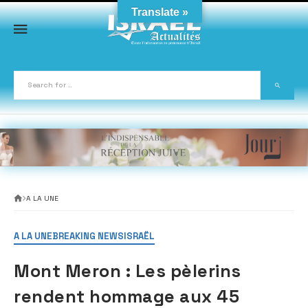
Skip
Translate »
to
content
A LA UNE
A LA UNE
BREAKING NEWS
ISRAËL
Mont Meron : Les pèlerins
rendent hommage aux 45