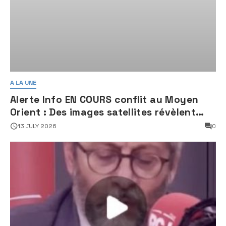
A LA UNE
Alerte Info EN COURS conflit au Moyen
Orient : Des images satellites révèlent
une activité jugée « inquiétante » sur
13 JULY 2026
0
des sites nucléaires iraniens