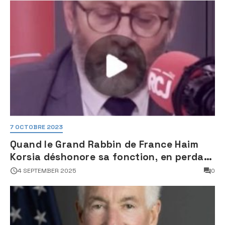
7 OCTOBRE 2023
Quand le Grand Rabbin de France Haim
Korsia déshonore sa fonction, en perdant
son sang froid
4 SEPTEMBER 2025
0