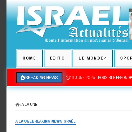
Skip
to
content
HOME
EDITO
LE MONDE
SPO
BREAKING NEWS
16 JUNE 2025
POSSIBLE EFFONDR
A LA UNE
A LA UNE
BREAKING NEWS
ISRAËL