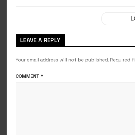
révèlent une activité
en perda
jugée « inquiétante »
froid
L
sur des sites nucléaires
iraniens
LEAVE A REPLY
Your email address will not be published.
Required f
COMMENT
*