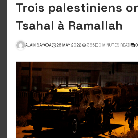
Trois palestiniens o
Tsahal à Ramallah
ALAIN SAYADA
26 MAY 2022
386
0 MINUTES READ
0