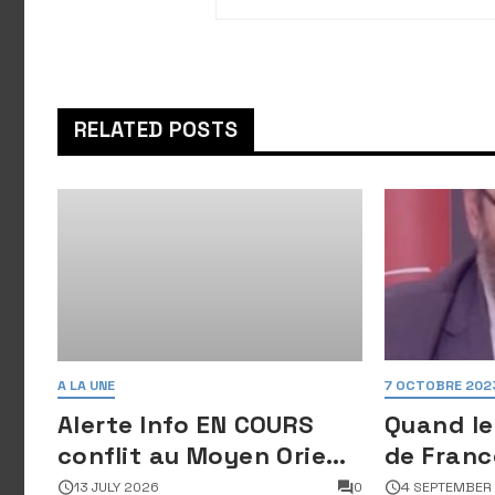
dispositif de sécurité
renforcé pour la
marche du drapeau
RELATED POSTS
A LA UNE
7 OCTOBRE 202
Alerte Info EN COURS
Quand le
conflit au Moyen Orient
de Franc
: Des images satellites
déshonor
13 JULY 2026
0
4 SEPTEMBER