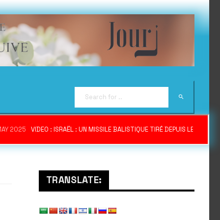
MAY 2025
VIDEO : ISRAËL : UN MISSILE BALISTIQUE TIRÉ DEPUIS LE YÉME
TRANSLATE: