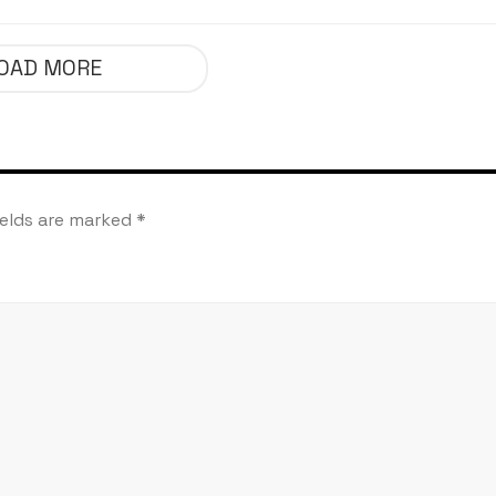
nt son sang
l’antisémitisme en
France, une faillite
OAD MORE
d’État
ields are marked
*