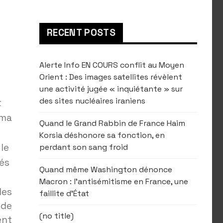
RECENT POSTS
Alerte Info EN COURS conflit au Moyen
Orient : Des images satellites révèlent
une activité jugée « inquiétante » sur
des sites nucléaires iraniens
t
ama
Quand le Grand Rabbin de France Haim
Korsia déshonore sa fonction, en
 le
perdant son sang froid
és
Quand même Washington dénonce
Macron : l’antisémitisme en France, une
des
faillite d’État
 de
(no title)
ent