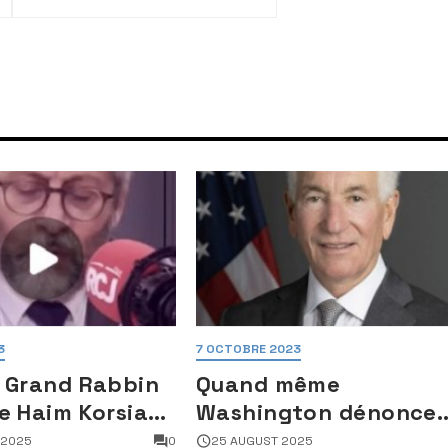
pour les envoyer au
Yémen
3
7 OCTOBRE 2023
 Grand Rabbin
Quand même
e Haim Korsia
Washington dénonce
e sa fonction,
Macron :
 2025
0
25 AUGUST 2025