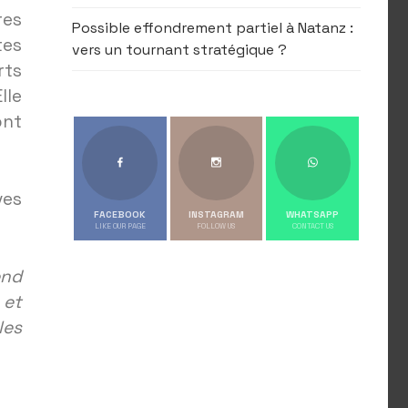
res
Possible effondrement partiel à Natanz :
tes
vers un tournant stratégique ?
rts
lle
ont
ves
FACEBOOK
INSTAGRAM
WHATSAPP
LIKE OUR PAGE
FOLLOW US
CONTACT US
end
 et
les