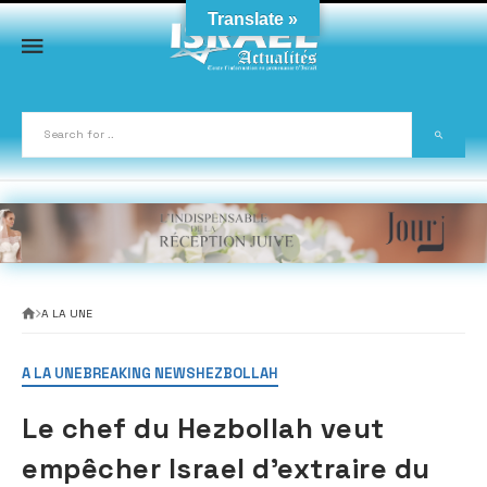
Skip
Translate »
to
content
A LA UNE
A LA UNE
BREAKING NEWS
HEZBOLLAH
Le chef du Hezbollah veut
empêcher Israel d’extraire du