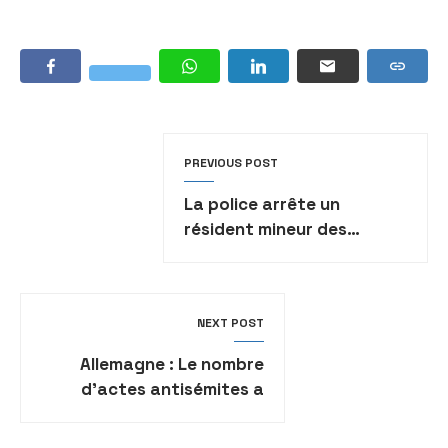
PREVIOUS POST
La police arrête un
résident mineur des
territoires palestiniens qui
est entré illégalement à
Haïfa
NEXT POST
Allemagne : Le nombre
d’actes antisémites a
augmenté de 29% en 2021