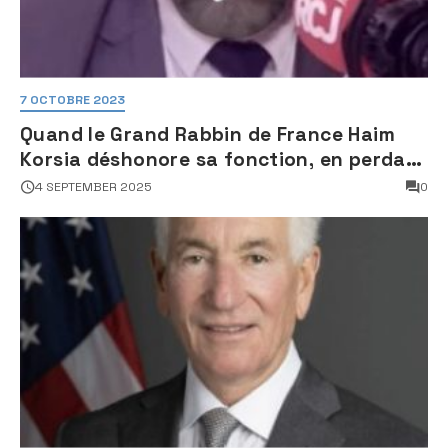
7 OCTOBRE 2023
Quand le Grand Rabbin de France Haim
Korsia déshonore sa fonction, en perdant
son sang froid
4 SEPTEMBER 2025
0