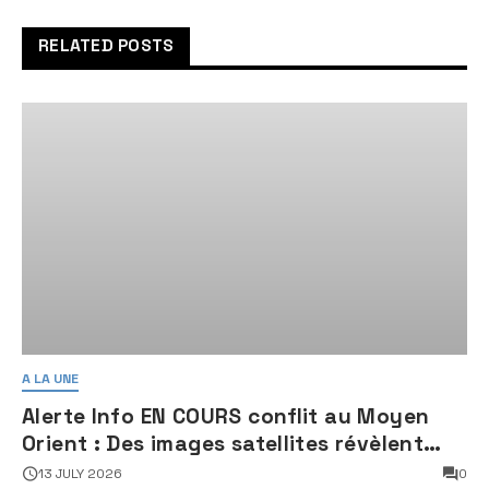
RELATED POSTS
A LA UNE
Alerte Info EN COURS conflit au Moyen
Orient : Des images satellites révèlent
une activité jugée « inquiétante » sur
13 JULY 2026
0