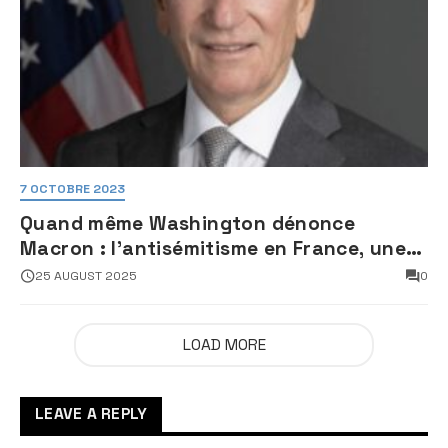
7 OCTOBRE 2023
Quand même Washington dénonce
Macron : l’antisémitisme en France, une
faillite d’État
25 AUGUST 2025
0
LOAD MORE
LEAVE A REPLY