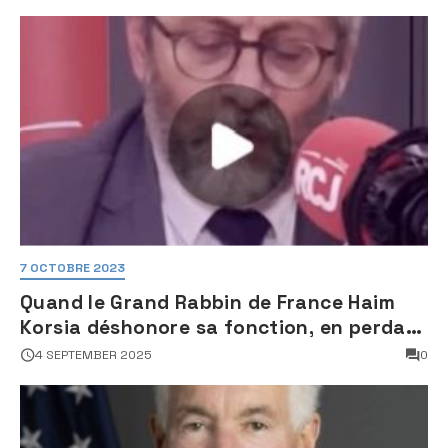
des sites nucléaires iraniens
7 OCTOBRE 2023
Quand le Grand Rabbin de France Haim
Korsia déshonore sa fonction, en perdant
son sang froid
4 SEPTEMBER 2025
0