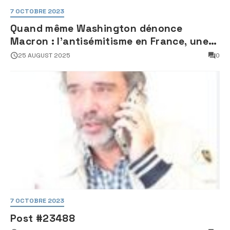
7 OCTOBRE 2023
Quand même Washington dénonce
Macron : l’antisémitisme en France, une
faillite d’État
25 AUGUST 2025
0
7 OCTOBRE 2023
Post #23488