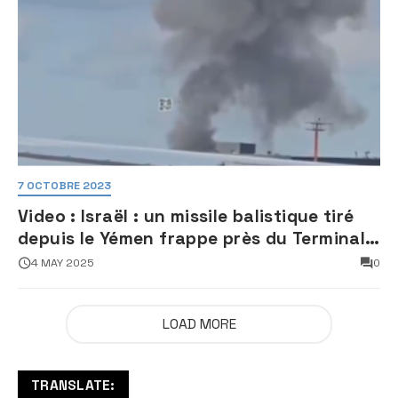
7 OCTOBRE 2023
Video : Israël : un missile balistique tiré
depuis le Yémen frappe près du Terminal
3 de l’aéroport Ben Gourion
4 MAY 2025
0
LOAD MORE
TRANSLATE: