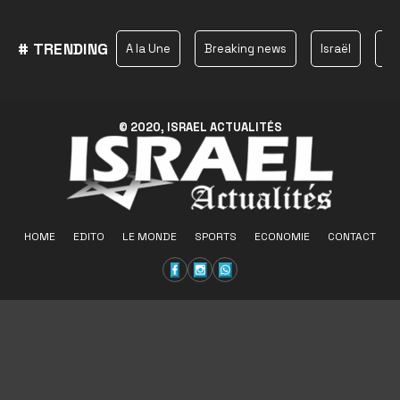
# TRENDING
A la Une
Breaking news
Israël
Ha
© 2020, ISRAEL ACTUALITÉS
HOME
EDITO
LE MONDE
SPORTS
ECONOMIE
CONTACT