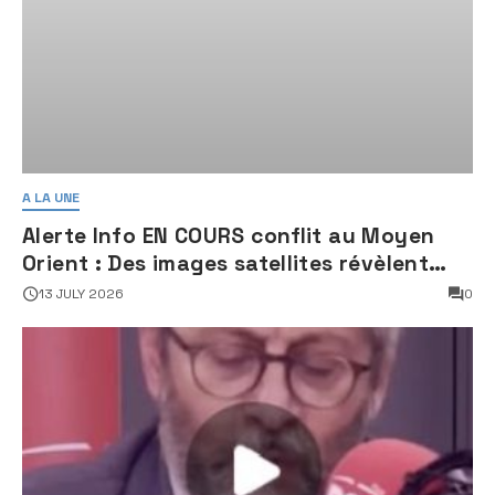
A LA UNE
Alerte Info EN COURS conflit au Moyen
Orient : Des images satellites révèlent
une activité jugée « inquiétante » sur
13 JULY 2026
0
des sites nucléaires iraniens