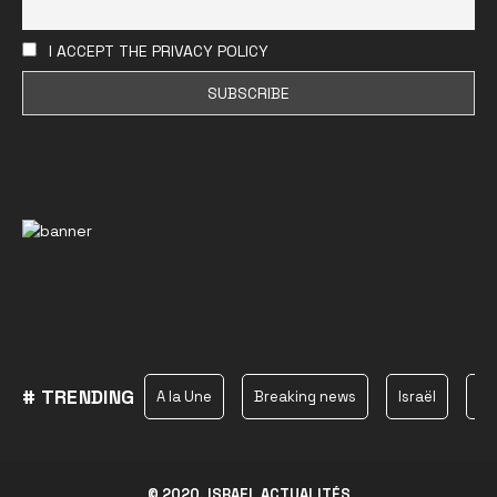
I ACCEPT THE PRIVACY POLICY
# TRENDING
A la Une
Breaking news
Israël
Ha
© 2020, ISRAEL ACTUALITÉS