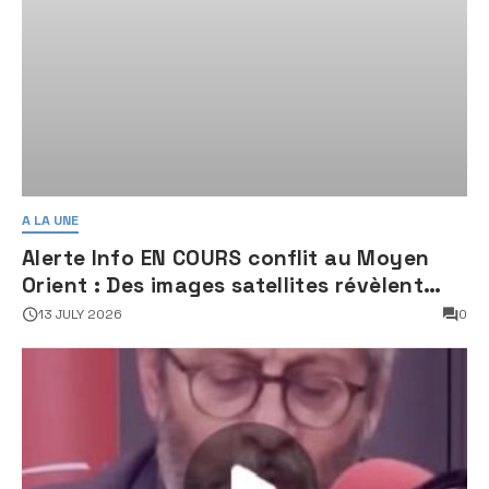
A LA UNE
Alerte Info EN COURS conflit au Moyen
Orient : Des images satellites révèlent
une activité jugée « inquiétante » sur
13 JULY 2026
0
des sites nucléaires iraniens