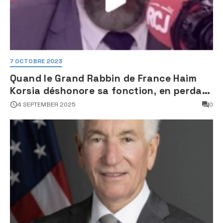
7 OCTOBRE 2023
Quand le Grand Rabbin de France Haim
Korsia déshonore sa fonction, en perdant
son sang froid
4 SEPTEMBER 2025
0