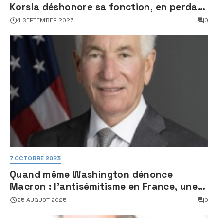
Korsia déshonore sa fonction, en perdant
son sang froid
4 SEPTEMBER 2025
0
7 OCTOBRE 2023
Quand même Washington dénonce
Macron : l’antisémitisme en France, une
faillite d’État
25 AUGUST 2025
0