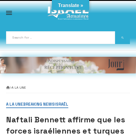
Skip
Translate »
to
content
A LA UNE
A LA UNE
BREAKING NEWS
ISRAËL
Naftali Bennett affirme que les
forces israéliennes et turques