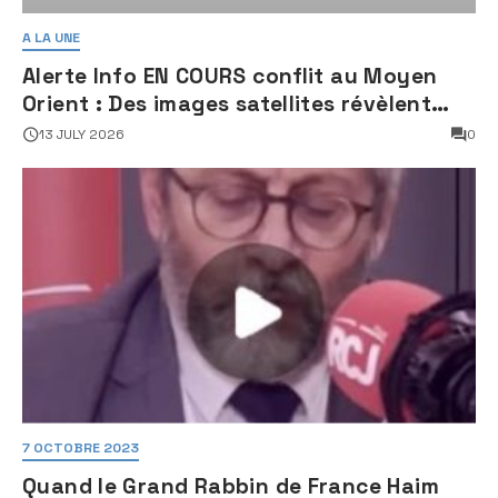
A LA UNE
Alerte Info EN COURS conflit au Moyen
Orient : Des images satellites révèlent
une activité jugée « inquiétante » sur
13 JULY 2026
0
des sites nucléaires iraniens
7 OCTOBRE 2023
Quand le Grand Rabbin de France Haim