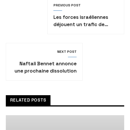
PREVIOUS POST
Les forces israéliennes
déjouent un trafic de
drogue en provenance du
Liban
NEXT POST
Naftali Bennet annonce
une prochaine dissolution
de la Knesset, Israël en
route vers de nouvelles
élections
RELATED POSTS