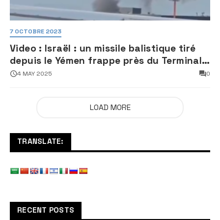
7 OCTOBRE 2023
Video : Israël : un missile balistique tiré
depuis le Yémen frappe près du Terminal
3 de l’aéroport Ben Gourion
4 MAY 2025
0
LOAD MORE
TRANSLATE:
RECENT POSTS