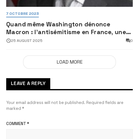
7 OCTOBRE 2023
Quand même Washington dénonce
Macron : l’antisémitisme en France, une
faillite d’État
25 AUGUST 2025
0
LOAD MORE
LEAVE A REPLY
Your email address will not be published.
Required fields are
marked
*
COMMENT
*