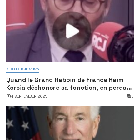
7 OCTOBRE 2023
Quand le Grand Rabbin de France Haim
Korsia déshonore sa fonction, en perdant
son sang froid
4 SEPTEMBER 2025
0