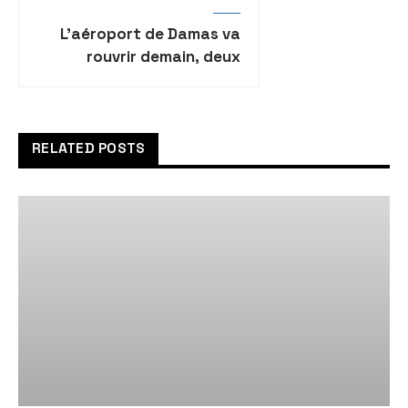
L’aéroport de Damas va
rouvrir demain, deux
semaines après la
présumée frappe
israélienne
RELATED POSTS