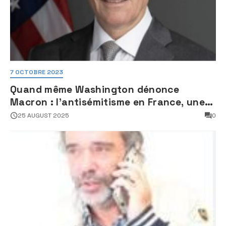
7 OCTOBRE 2023
Quand même Washington dénonce
Macron : l’antisémitisme en France, une
faillite d’État
25 AUGUST 2025
0