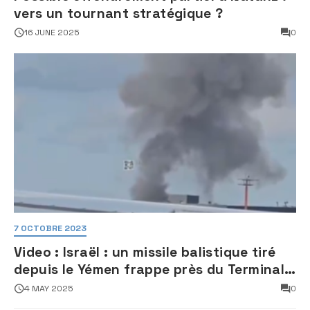
vers un tournant stratégique ?
16 JUNE 2025
0
7 OCTOBRE 2023
Video : Israël : un missile balistique tiré
depuis le Yémen frappe près du Terminal
3 de l’aéroport Ben Gourion
4 MAY 2025
0