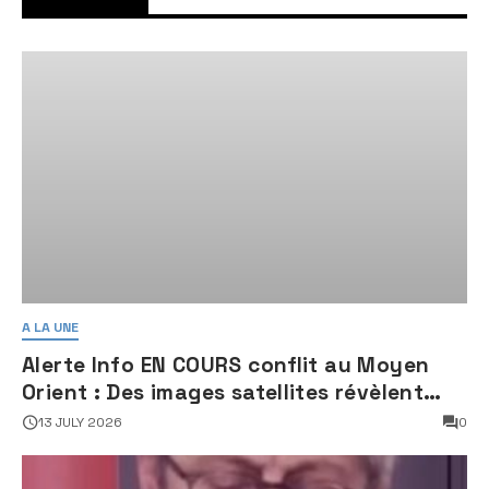
A LA UNE
Alerte Info EN COURS conflit au Moyen
Orient : Des images satellites révèlent
une activité jugée « inquiétante » sur
13 JULY 2026
0
des sites nucléaires iraniens