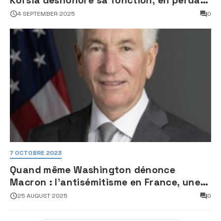
Korsia déshonore sa fonction, en perdant
son sang froid
4 SEPTEMBER 2025
0
7 OCTOBRE 2023
Quand même Washington dénonce
Macron : l’antisémitisme en France, une
faillite d’État
25 AUGUST 2025
0