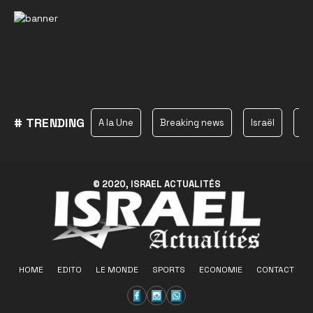
# TRENDING
A la Une
Breaking news
Israël
Ha
© 2020, ISRAEL ACTUALITÉS
HOME
EDITO
LE MONDE
SPORTS
ECONOMIE
CONTACT