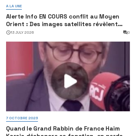
A LA UNE
Alerte Info EN COURS conflit au Moyen
Orient : Des images satellites révèlent
une activité jugée « inquiétante » sur
13 JULY 2026
0
des sites nucléaires iraniens
7 OCTOBRE 2023
Quand le Grand Rabbin de France Haim