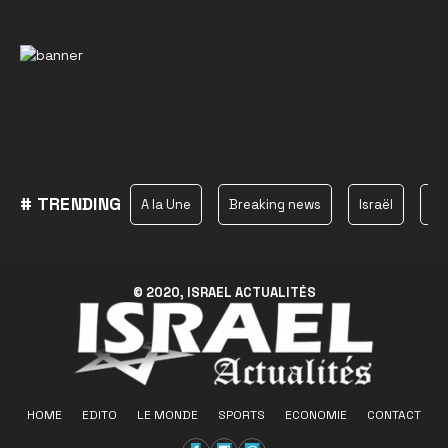
# TRENDING
A la Une
Breaking news
Israël
Ha
© 2020, ISRAEL ACTUALITÉS
HOME
EDITO
LE MONDE
SPORTS
ECONOMIE
CONTACT