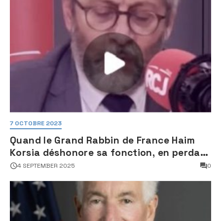
7 OCTOBRE 2023
Quand le Grand Rabbin de France Haim
Korsia déshonore sa fonction, en perdant
son sang froid
4 SEPTEMBER 2025
0