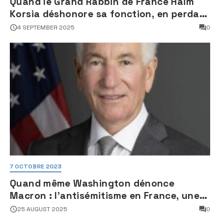
Quand le Grand Rabbin de France Haim
Korsia déshonore sa fonction, en perdant
son sang froid
4 SEPTEMBER 2025
0
7 OCTOBRE 2023
Quand même Washington dénonce
Macron : l’antisémitisme en France, une
faillite d’État
25 AUGUST 2025
0