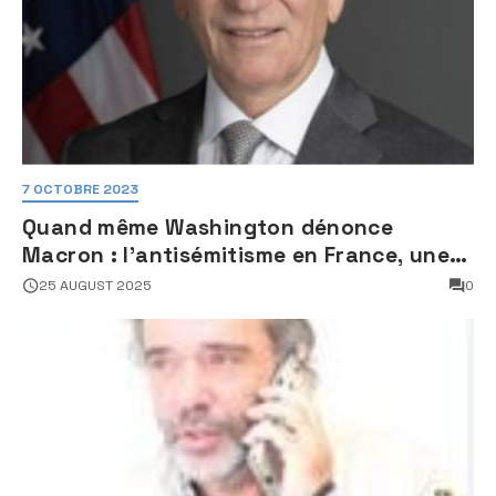
7 OCTOBRE 2023
Quand même Washington dénonce
Macron : l’antisémitisme en France, une
faillite d’État
25 AUGUST 2025
0