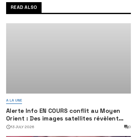
READ ALSO
A LA UNE
Alerte Info EN COURS conflit au Moyen
Orient : Des images satellites révèlent
une activité jugée « inquiétante » sur
13 JULY 2026
0
des sites nucléaires iraniens