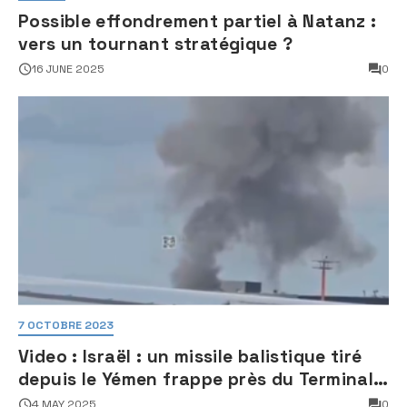
Possible effondrement partiel à Natanz :
vers un tournant stratégique ?
16 JUNE 2025
0
7 OCTOBRE 2023
Video : Israël : un missile balistique tiré
depuis le Yémen frappe près du Terminal
3 de l’aéroport Ben Gourion
4 MAY 2025
0