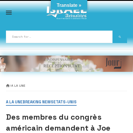
Skip
Translate »
to
content
A LA UNE
A LA UNE
BREAKING NEWS
ETATS-UNIS
Des membres du congrès
américain demandent à Joe