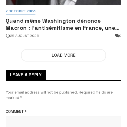
7 OCTOBRE 2023
Quand même Washington dénonce
Macron : l’antisémitisme en France, une
faillite d’État
25 AUGUST 2025
0
LOAD MORE
LEAVE A REPLY
Your email address will not be published.
Required fields are
marked
*
COMMENT
*