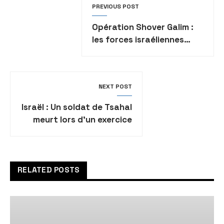
PREVIOUS POST
Opération Shover Galim :
les forces israéliennes
arrêtent neuf personnes
dans toute la Judée-
Samarie
NEXT POST
Israël : Un soldat de Tsahal
meurt lors d’un exercice
dans le Golan
RELATED POSTS