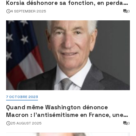
Korsia déshonore sa fonction, en perdant
son sang froid
4 SEPTEMBER 2025
0
7 OCTOBRE 2023
Quand même Washington dénonce
Macron : l’antisémitisme en France, une
faillite d’État
25 AUGUST 2025
0