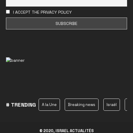
I ACCEPT THE PRIVACY POLICY
# TRENDING
A la Une
Breaking news
Israël
Ha
© 2020, ISRAEL ACTUALITÉS