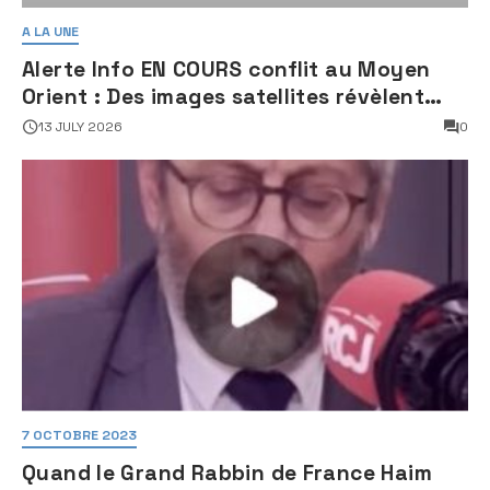
A LA UNE
Alerte Info EN COURS conflit au Moyen
Orient : Des images satellites révèlent
une activité jugée « inquiétante » sur
13 JULY 2026
0
des sites nucléaires iraniens
7 OCTOBRE 2023
Quand le Grand Rabbin de France Haim