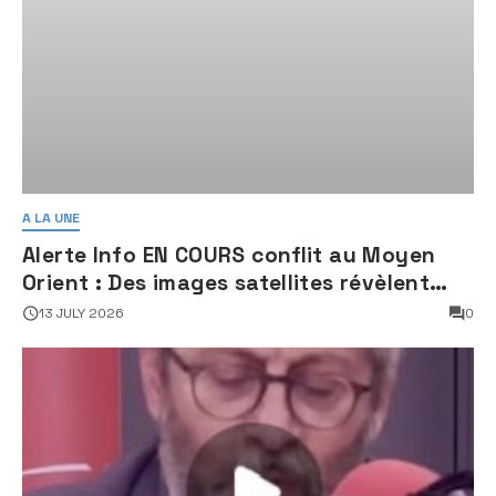
A LA UNE
Alerte Info EN COURS conflit au Moyen
Orient : Des images satellites révèlent
une activité jugée « inquiétante » sur
13 JULY 2026
0
des sites nucléaires iraniens