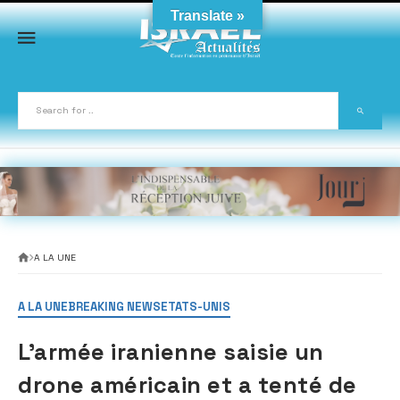
Skip
Translate »
to
content
A LA UNE
A LA UNE
BREAKING NEWS
ETATS-UNIS
L’armée iranienne saisie un
drone américain et a tenté de