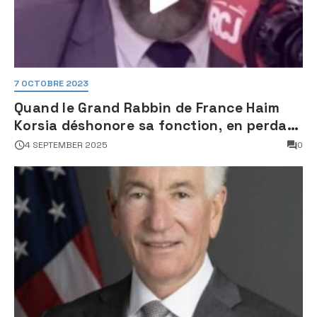
7 OCTOBRE 2023
Quand le Grand Rabbin de France Haim
Korsia déshonore sa fonction, en perdant
son sang froid
4 SEPTEMBER 2025
0