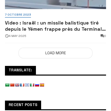
7 OCTOBRE 2023
Video : Israël : un missile balistique tiré
depuis le Yémen frappe près du Terminal
3 de l’aéroport Ben Gourion
4 MAY 2025
0
LOAD MORE
TRANSLATE:
RECENT POSTS