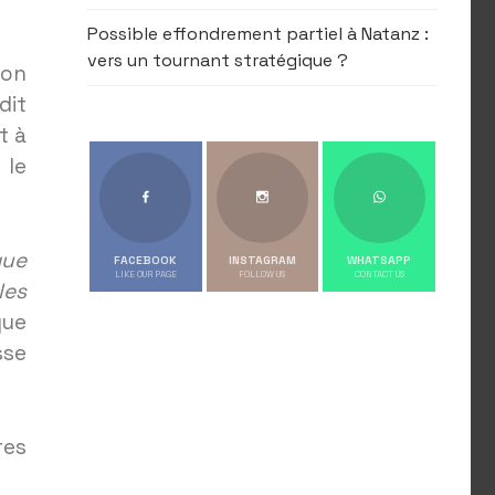
Possible effondrement partiel à Natanz :
vers un tournant stratégique ?
on
dit
t à
 le
que
FACEBOOK
INSTAGRAM
WHATSAPP
LIKE OUR PAGE
FOLLOW US
CONTACT US
es
que
se
res