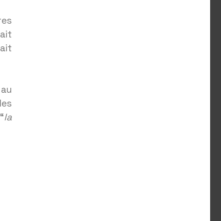
res
ait
ait
 au
les
“
la