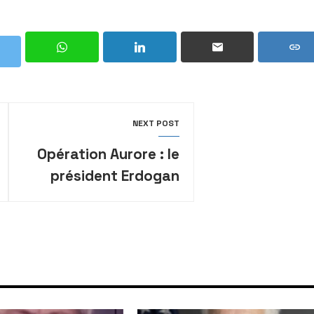
NEXT POST
Opération Aurore : le
président Erdogan
accuse Israël d’avoir
“tué des enfants” à
Gaza