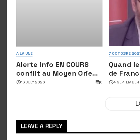
A LA UNE
7 OCTOBRE 202
Alerte Info EN COURS
Quand le
conflit au Moyen Orient
de Franc
: Des images satellites
déshonor
13 JULY 2026
0
4 SEPTEMBER
révèlent une activité
en perda
jugée « inquiétante »
froid
L
sur des sites nucléaires
iraniens
LEAVE A REPLY