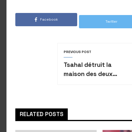
Facebook
Twitter
PREVIOUS POST
Tsahal détruit la
maison des deux
terroristes qui ont
perpétré l’attentat
d’Elad
RELATED POSTS