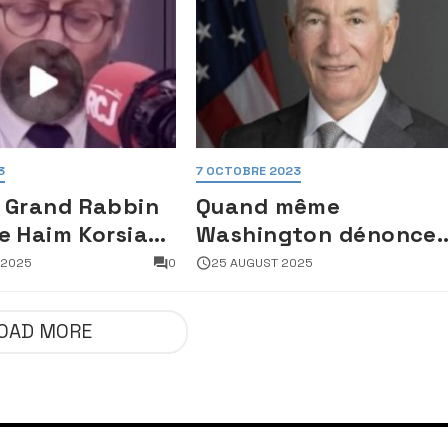
3
7 OCTOBRE 2023
 Grand Rabbin
Quand même
e Haim Korsia
Washington dénonce
e sa fonction,
Macron :
 2025
0
25 AUGUST 2025
nt son sang
l’antisémitisme en
France, une faillite
OAD MORE
d’État