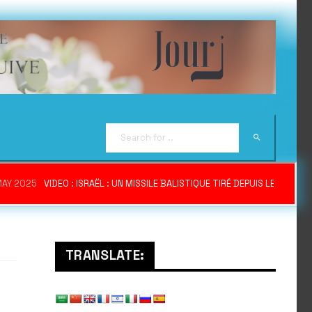
MAY 2025
VIDEO : ISRAËL : UN MISSILE BALISTIQUE TIRÉ DEPUIS LE YÉME
TRANSLATE: