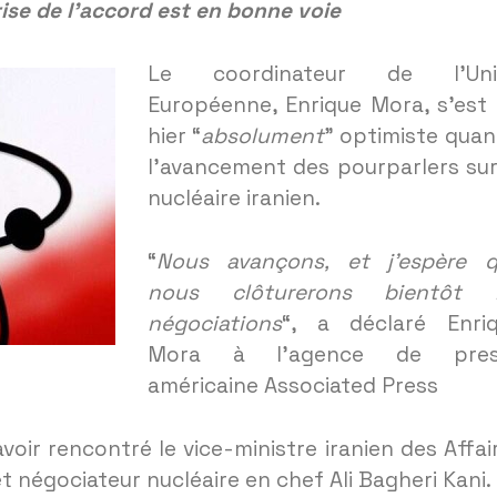
prise de l’accord est en bonne voie
Le coordinateur de l’Uni
Européenne, Enrique Mora, s’est 
hier “
absolument
” optimiste quan
l’avancement des pourparlers sur
nucléaire iranien.
“
Nous avançons, et j’espère 
nous clôturerons bientôt l
négociations
“, a déclaré Enri
Mora à l’agence de pres
américaine Associated Press
oir rencontré le vice-ministre iranien des Affai
t négociateur nucléaire en chef Ali Bagheri Kani.