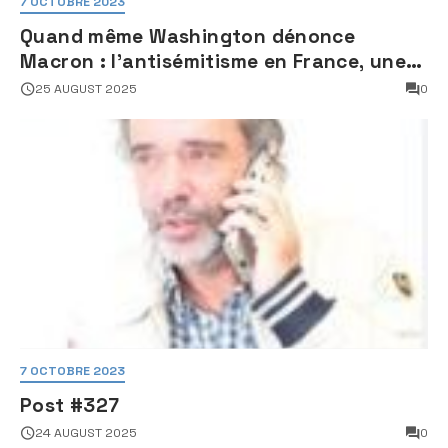
7 OCTOBRE 2023
Quand même Washington dénonce
Macron : l’antisémitisme en France, une
faillite d’État
25 AUGUST 2025
0
7 OCTOBRE 2023
Post #327
24 AUGUST 2025
0