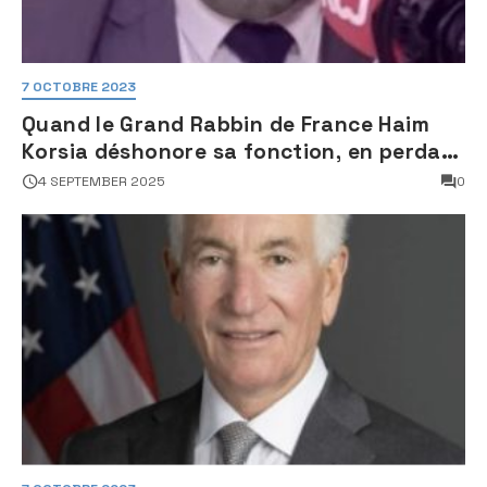
7 OCTOBRE 2023
Quand le Grand Rabbin de France Haim
Korsia déshonore sa fonction, en perdant
son sang froid
4 SEPTEMBER 2025
0