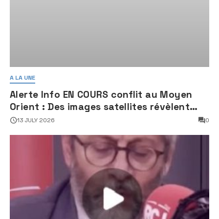
A LA UNE
Alerte Info EN COURS conflit au Moyen
Orient : Des images satellites révèlent
une activité jugée « inquiétante » sur
13 JULY 2026
0
des sites nucléaires iraniens