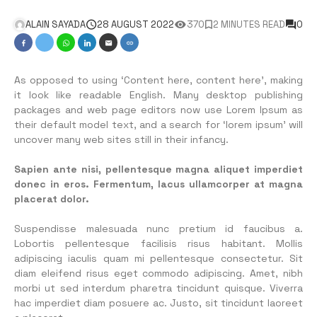
ALAIN SAYADA
28 AUGUST 2022
370
2 MINUTES READ
0
As opposed to using ‘Content here, content here’, making
it look like readable English. Many desktop publishing
packages and web page editors now use Lorem Ipsum as
their default model text, and a search for ‘lorem ipsum’ will
uncover many web sites still in their infancy.
Sapien ante nisi, pellentesque magna aliquet imperdiet
donec in eros. Fermentum, lacus ullamcorper at magna
placerat dolor.
Suspendisse malesuada nunc pretium id faucibus a.
Lobortis pellentesque facilisis risus habitant. Mollis
adipiscing iaculis quam mi pellentesque consectetur. Sit
diam eleifend risus eget commodo adipiscing. Amet, nibh
morbi ut sed interdum pharetra tincidunt quisque. Viverra
hac imperdiet diam posuere ac. Justo, sit tincidunt laoreet