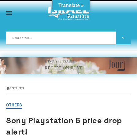
Skip
Translate »
to
content
OTHERS
OTHERS
Sony Playstation 5 price drop
alert!