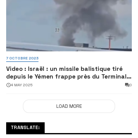
7 OCTOBRE 2023
Video : Israël : un missile balistique tiré
depuis le Yémen frappe près du Terminal
3 de l’aéroport Ben Gourion
4 MAY 2025
0
LOAD MORE
TRANSLATE: