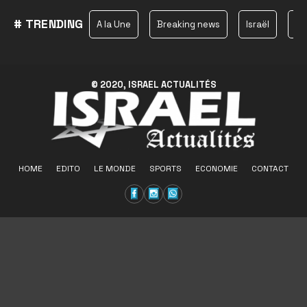
# TRENDING
A la Une
Breaking news
Israël
Ha
© 2020, ISRAEL ACTUALITÉS
HOME
EDITO
LE MONDE
SPORTS
ECONOMIE
CONTACT