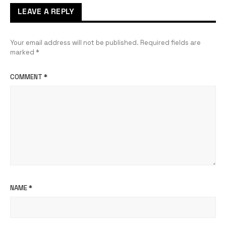
LEAVE A REPLY
Your email address will not be published.
Required fields are
marked
*
COMMENT
*
NAME
*