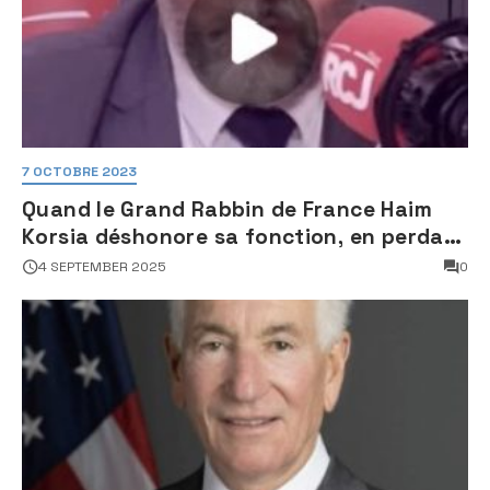
7 OCTOBRE 2023
Quand le Grand Rabbin de France Haim
Korsia déshonore sa fonction, en perdant
son sang froid
4 SEPTEMBER 2025
0