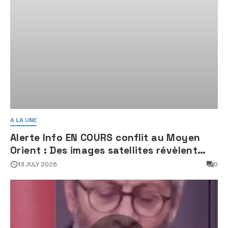
A LA UNE
Alerte Info EN COURS conflit au Moyen
Orient : Des images satellites révèlent
une activité jugée « inquiétante » sur
13 JULY 2026
0
des sites nucléaires iraniens