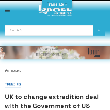
Skip
Translate »
to
content
TRENDING
TRENDING
UK to change extradition deal
with the Government of US