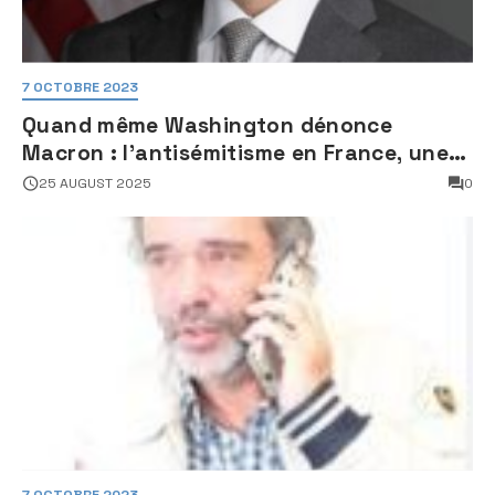
7 OCTOBRE 2023
Quand même Washington dénonce
Macron : l’antisémitisme en France, une
faillite d’État
25 AUGUST 2025
0