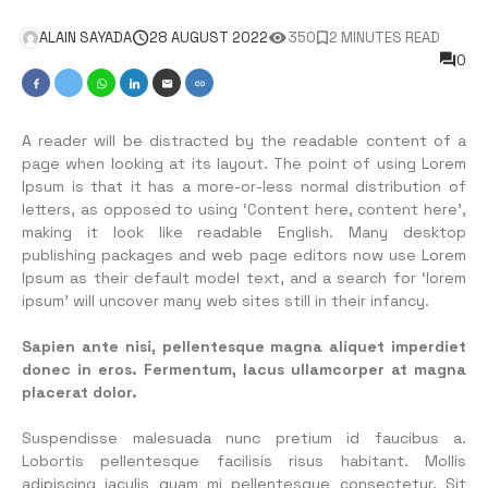
ALAIN SAYADA
28 AUGUST 2022
350
2 MINUTES READ
0
A reader will be distracted by the readable content of a
page when looking at its layout. The point of using Lorem
Ipsum is that it has a more-or-less normal distribution of
letters, as opposed to using ‘Content here, content here’,
making it look like readable English. Many desktop
publishing packages and web page editors now use Lorem
Ipsum as their default model text, and a search for ‘lorem
ipsum’ will uncover many web sites still in their infancy.
Sapien ante nisi, pellentesque magna aliquet imperdiet
donec in eros. Fermentum, lacus ullamcorper at magna
placerat dolor.
Suspendisse malesuada nunc pretium id faucibus a.
Lobortis pellentesque facilisis risus habitant. Mollis
adipiscing iaculis quam mi pellentesque consectetur. Sit