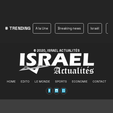
# TRENDING
A la Une
Breaking news
Israël
Ha
© 2020, ISRAEL ACTUALITÉS
HOME
EDITO
LE MONDE
SPORTS
ECONOMIE
CONTACT