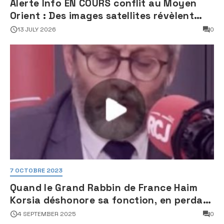
Alerte Info EN COURS conflit au Moyen
Orient : Des images satellites révèlent
une activité jugée « inquiétante » sur
13 JULY 2026
0
des sites nucléaires iraniens
7 OCTOBRE 2023
Quand le Grand Rabbin de France Haim
Korsia déshonore sa fonction, en perdant
son sang froid
4 SEPTEMBER 2025
0