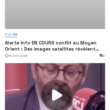
A LA UNE
Alerte Info EN COURS conflit au Moyen
Orient : Des images satellites révèlent
une activité jugée « inquiétante » sur
13 JULY 2026
0
des sites nucléaires iraniens