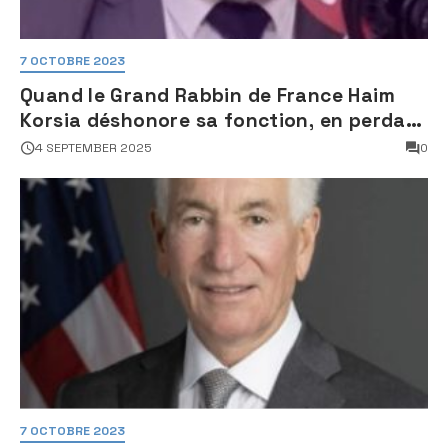
7 OCTOBRE 2023
Quand le Grand Rabbin de France Haim
Korsia déshonore sa fonction, en perdant
son sang froid
4 SEPTEMBER 2025
0
7 OCTOBRE 2023