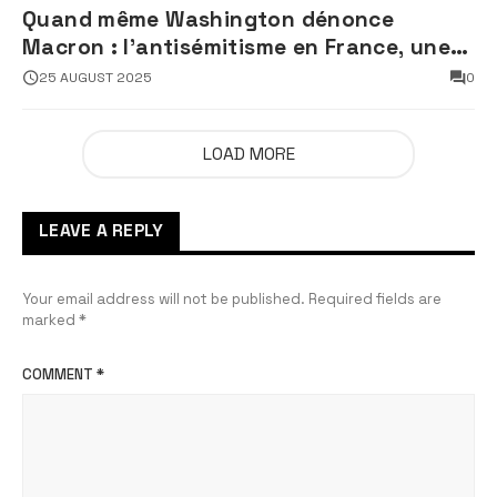
Quand même Washington dénonce
Macron : l’antisémitisme en France, une
faillite d’État
25 AUGUST 2025
0
LOAD MORE
LEAVE A REPLY
Your email address will not be published.
Required fields are
marked
*
COMMENT
*