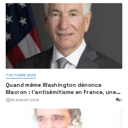
7 OCTOBRE 2023
Quand même Washington dénonce
Macron : l’antisémitisme en France, une
faillite d’État
25 AUGUST 2025
0