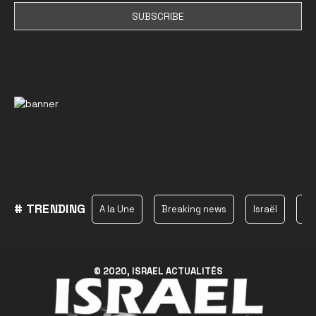
# TRENDING
A la Une
Breaking news
Israël
Ha
© 2020, ISRAEL ACTUALITÉS