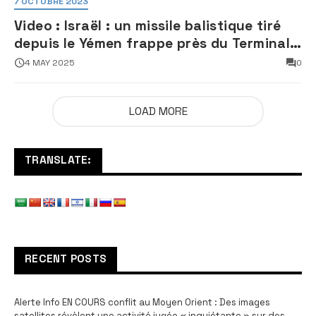
7 OCTOBRE 2023
Video : Israël : un missile balistique tiré
depuis le Yémen frappe près du Terminal
3 de l’aéroport Ben Gourion
4 MAY 2025
0
LOAD MORE
TRANSLATE:
RECENT POSTS
Alerte Info EN COURS conflit au Moyen Orient : Des images
satellites révèlent une activité jugée « inquiétante » sur des