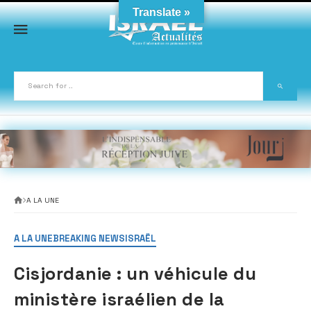
Skip
Translate »
to
content
A LA UNE
A LA UNE
BREAKING NEWS
ISRAËL
Cisjordanie : un véhicule du
ministère israélien de la