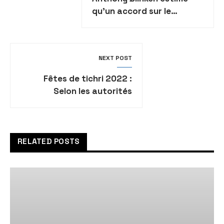
qu’un accord sur le
nucléaire iranien est “peu
probable à court terme”
NEXT POST
Fêtes de tichri 2022 :
Selon les autorités
israéliennes, des groupes
terroristes ont l’intention
d’inciter à la violence sur
le Mont du temple
RELATED POSTS