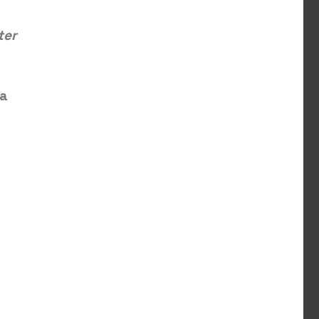
ter
la