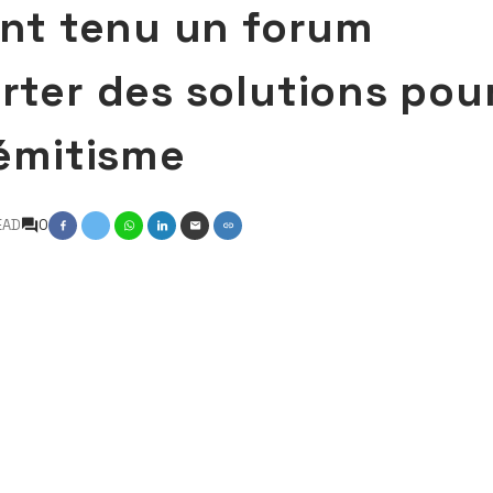
 ont tenu un forum
orter des solutions pou
sémitisme
EAD
0