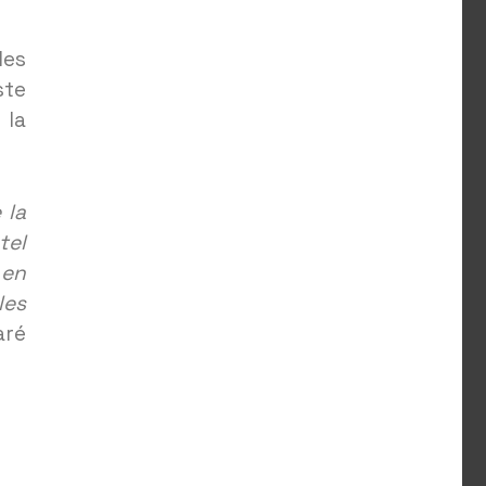
des
ste
 la
 la
tel
 en
les
aré