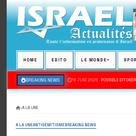
Skip
to
content
HOME
EDITO
LE MONDE
SPO
BREAKING NEWS
16 JUNE 2025
POSSIBLE EFFONDR
A LA UNE
A LA UNE
ANTISÉMITISME
BREAKING NEWS