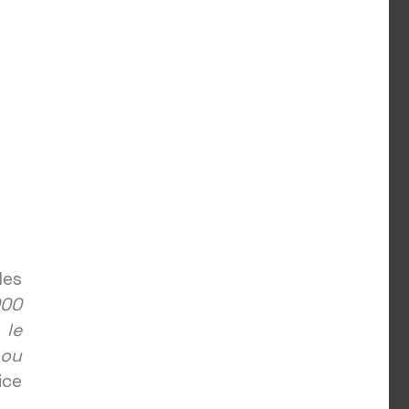
s
des
000
 le
 ou
ice