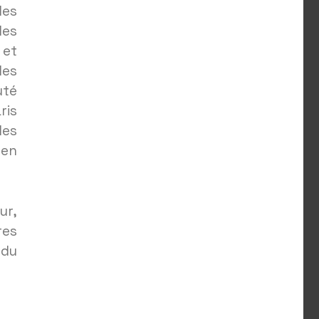
es
des
et
des
uté
ris
des
 en
ur,
res
 du