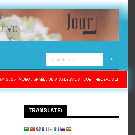
MAY 2025
VIDEO : ISRAËL : UN MISSILE BALISTIQUE TIRÉ DEPUIS LE YÉME
TRANSLATE: