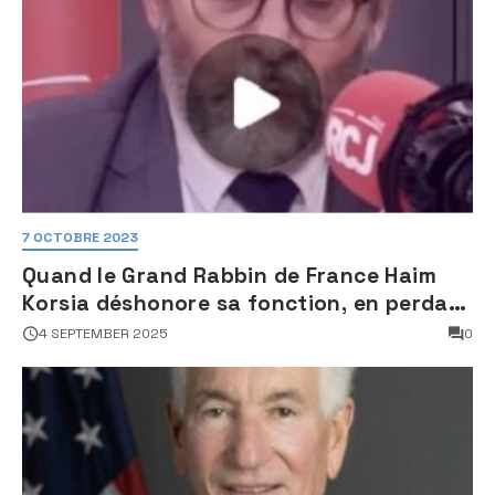
7 OCTOBRE 2023
Quand le Grand Rabbin de France Haim
Korsia déshonore sa fonction, en perdant
son sang froid
4 SEPTEMBER 2025
0