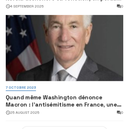
son sang froid
4 SEPTEMBER 2025
0
7 OCTOBRE 2023
Quand même Washington dénonce
Macron : l’antisémitisme en France, une
faillite d’État
25 AUGUST 2025
0