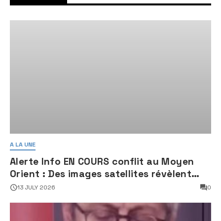
A LA UNE
Alerte Info EN COURS conflit au Moyen
Orient : Des images satellites révèlent
une activité jugée « inquiétante » sur
13 JULY 2026
0
des sites nucléaires iraniens