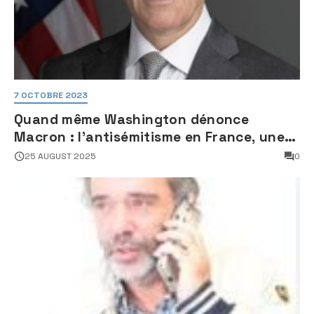
7 OCTOBRE 2023
Quand même Washington dénonce
Macron : l’antisémitisme en France, une
faillite d’État
25 AUGUST 2025
0