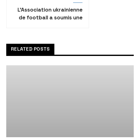
L’Association ukrainienne
de football a soumis une
demande officielle à la FIFA
pour retirer l’équipe
nationale iranienne de la
Coupe du monde au Qatar
RELATED POSTS