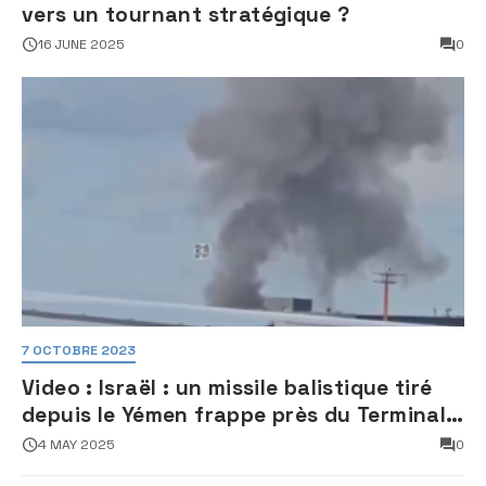
vers un tournant stratégique ?
16 JUNE 2025
0
7 OCTOBRE 2023
Video : Israël : un missile balistique tiré
depuis le Yémen frappe près du Terminal
3 de l’aéroport Ben Gourion
4 MAY 2025
0