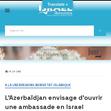
Skip
Translate »
to
content
A LA UNE
A LA UNE
BREAKING NEWS
ETAT ISLAMIQUE
L’Azerbaïdjan envisage d’ouvrir
une ambassade en Israel