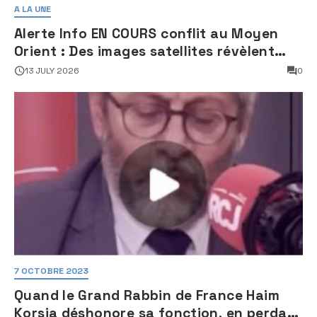
A LA UNE
Alerte Info EN COURS conflit au Moyen
Orient : Des images satellites révèlent
une activité jugée « inquiétante » sur
13 JULY 2026
0
des sites nucléaires iraniens
7 OCTOBRE 2023
Quand le Grand Rabbin de France Haim
Korsia déshonore sa fonction, en perdant