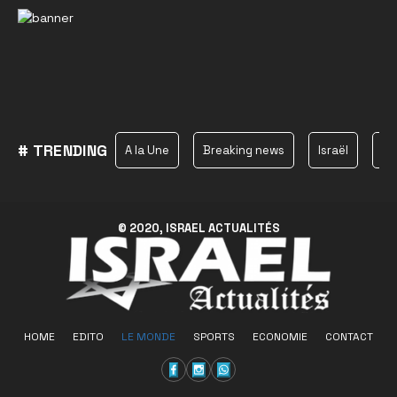
# TRENDING
A la Une
Breaking news
Israël
Ha
© 2020, ISRAEL ACTUALITÉS
HOME
EDITO
LE MONDE
SPORTS
ECONOMIE
CONTACT