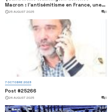
Macron : l’antisémitisme en France, une
faillite d’État
25 AUGUST 2025
0
7 OCTOBRE 2023
Post #25266
24 AUGUST 2025
0