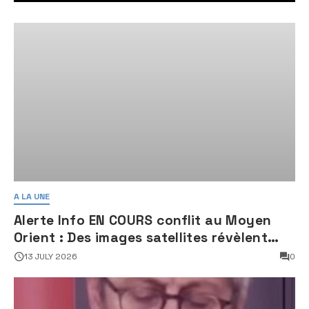
A LA UNE
Alerte Info EN COURS conflit au Moyen
Orient : Des images satellites révèlent
une activité jugée « inquiétante » sur
13 JULY 2026
0
des sites nucléaires iraniens