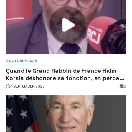
7 OCTOBRE 2023
Quand le Grand Rabbin de France Haim
Korsia déshonore sa fonction, en perdant
son sang froid
4 SEPTEMBER 2025
0