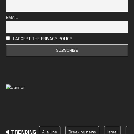
EMAIL
I ACCEPT THE PRIVACY POLICY
# TRENDING
A la Une
Breaking news
Israël
Ha