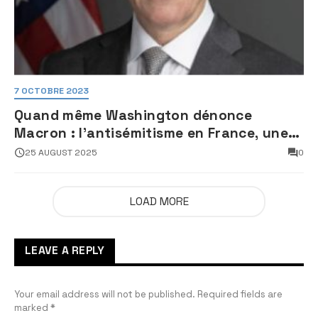
7 OCTOBRE 2023
Quand même Washington dénonce
Macron : l’antisémitisme en France, une
faillite d’État
25 AUGUST 2025
0
LOAD MORE
LEAVE A REPLY
Your email address will not be published.
Required fields are
marked
*