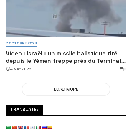
7 OCTOBRE 2023
Video : Israël : un missile balistique tiré
depuis le Yémen frappe près du Terminal
3 de l’aéroport Ben Gourion
4 MAY 2025
0
LOAD MORE
TRANSLATE: