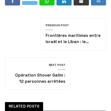
PREVIOUS POST
Frontières maritimes entre
Israël et le Liban : le
président libanais
accepte l’accord
NEXT POST
Opération Shover Galim :
12 personnes arrêtées
dans toute la Judée-
Samarie
RELATED POSTS