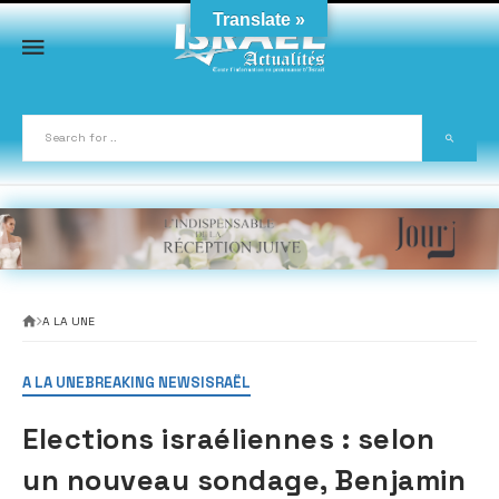
Skip
Translate »
to
content
A LA UNE
A LA UNE
BREAKING NEWS
ISRAËL
Elections israéliennes : selon
un nouveau sondage, Benjamin