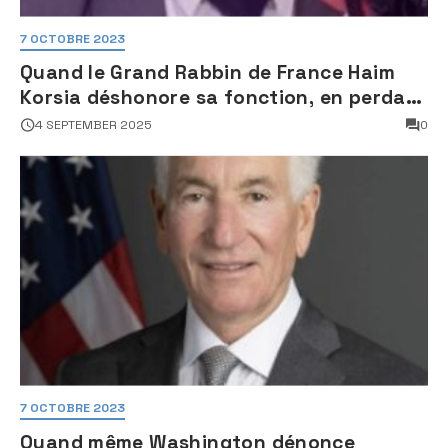
7 OCTOBRE 2023
Quand le Grand Rabbin de France Haim
Korsia déshonore sa fonction, en perdant
son sang froid
4 SEPTEMBER 2025
0
7 OCTOBRE 2023
Quand même Washington dénonce