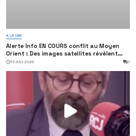
A LA UNE
Alerte Info EN COURS conflit au Moyen
Orient : Des images satellites révèlent
une activité jugée « inquiétante » sur
13 JULY 2026
0
des sites nucléaires iraniens