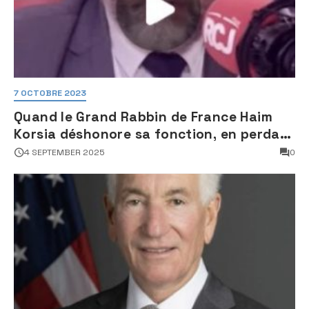
7 OCTOBRE 2023
Quand le Grand Rabbin de France Haim
Korsia déshonore sa fonction, en perdant
son sang froid
4 SEPTEMBER 2025
0