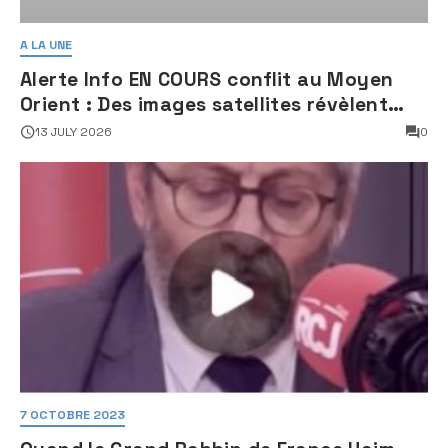
A LA UNE
Alerte Info EN COURS conflit au Moyen
Orient : Des images satellites révèlent
une activité jugée « inquiétante » sur
13 JULY 2026
0
des sites nucléaires iraniens
7 OCTOBRE 2023