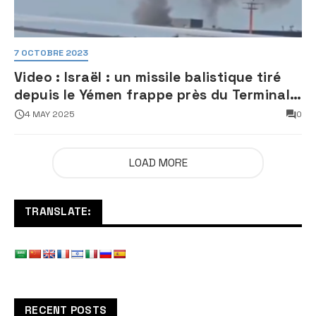
7 OCTOBRE 2023
Video : Israël : un missile balistique tiré
depuis le Yémen frappe près du Terminal
3 de l’aéroport Ben Gourion
4 MAY 2025
0
LOAD MORE
TRANSLATE:
RECENT POSTS