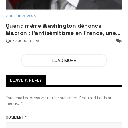
7 OCTOBRE 2023
Quand même Washington dénonce
Macron : l’antisémitisme en France, une
faillite d’État
25 AUGUST 2025
0
LOAD MORE
LEAVE A REPLY
Your email address will not be published.
Required fields are
marked
*
COMMENT
*