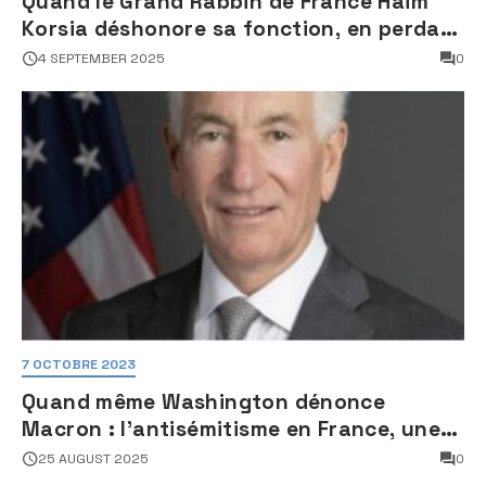
Quand le Grand Rabbin de France Haim
Korsia déshonore sa fonction, en perdant
son sang froid
4 SEPTEMBER 2025
0
7 OCTOBRE 2023
Quand même Washington dénonce
Macron : l’antisémitisme en France, une
faillite d’État
25 AUGUST 2025
0