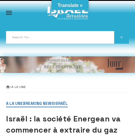
Skip
Translate »
to
content
A LA UNE
A LA UNE
BREAKING NEWS
ISRAËL
Israël : la société Energean va
commencer à extraire du gaz