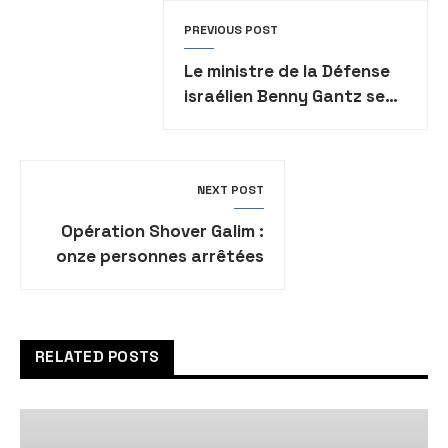
PREVIOUS POST
Le ministre de la Défense
israélien Benny Gantz se
rend en Turquie pour une
visite diplomatique
NEXT POST
Opération Shover Galim :
onze personnes arrêtées
dans toute la Judée-
Samarie
RELATED POSTS