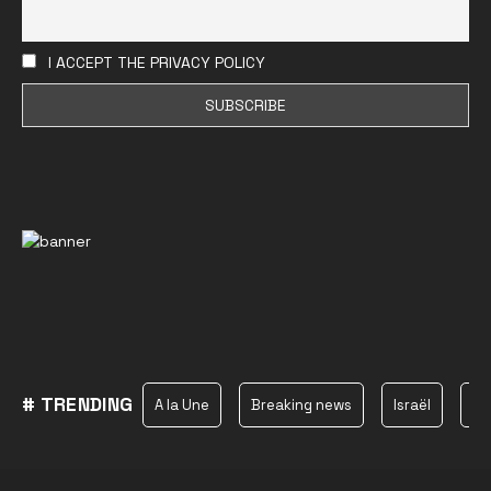
I ACCEPT THE PRIVACY POLICY
# TRENDING
A la Une
Breaking news
Israël
Ha