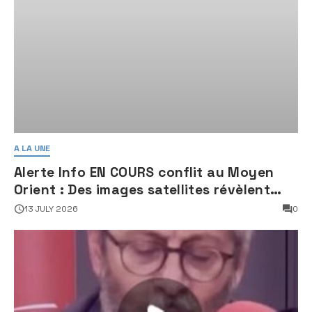
A LA UNE
Alerte Info EN COURS conflit au Moyen
Orient : Des images satellites révèlent
une activité jugée « inquiétante » sur
13 JULY 2026
0
des sites nucléaires iraniens