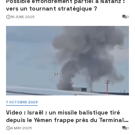
Possible effondrement partiel à Natanz :
vers un tournant stratégique ?
16 JUNE 2025
0
7 OCTOBRE 2023
Video : Israël : un missile balistique tiré
depuis le Yémen frappe près du Terminal
3 de l’aéroport Ben Gourion
4 MAY 2025
0