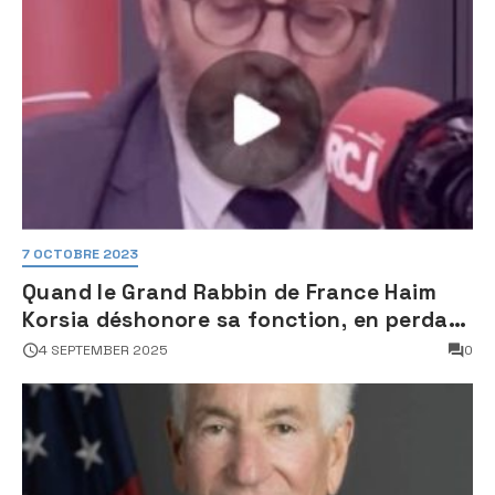
7 OCTOBRE 2023
Quand le Grand Rabbin de France Haim
Korsia déshonore sa fonction, en perdant
son sang froid
4 SEPTEMBER 2025
0