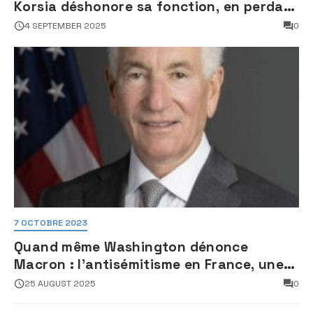
Korsia déshonore sa fonction, en perdant
son sang froid
4 SEPTEMBER 2025
0
7 OCTOBRE 2023
Quand même Washington dénonce
Macron : l’antisémitisme en France, une
faillite d’État
25 AUGUST 2025
0