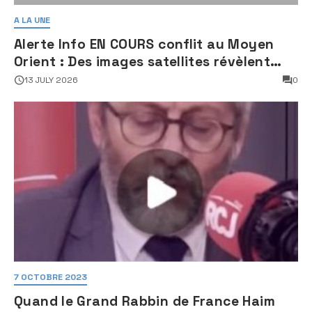
A LA UNE
Alerte Info EN COURS conflit au Moyen
Orient : Des images satellites révèlent
une activité jugée « inquiétante » sur
13 JULY 2026
0
des sites nucléaires iraniens
7 OCTOBRE 2023
Quand le Grand Rabbin de France Haim