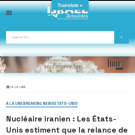
Skip
Translate »
to
content
A LA UNE
A LA UNE
BREAKING NEWS
ETATS-UNIS
Nucléaire iranien : Les États-
Unis estiment que la relance de