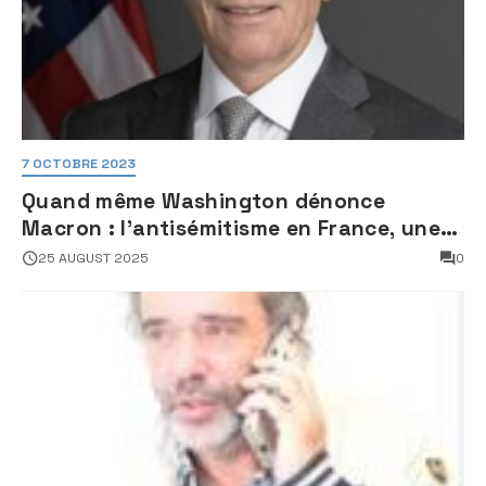
7 OCTOBRE 2023
Quand même Washington dénonce
Macron : l’antisémitisme en France, une
faillite d’État
25 AUGUST 2025
0