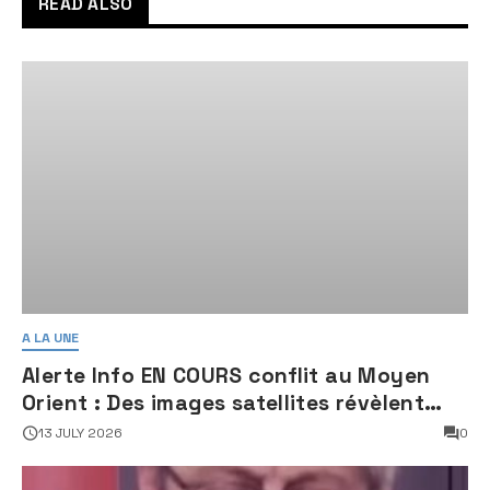
READ ALSO
A LA UNE
Alerte Info EN COURS conflit au Moyen
Orient : Des images satellites révèlent
une activité jugée « inquiétante » sur
13 JULY 2026
0
des sites nucléaires iraniens