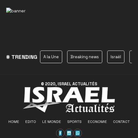
# TRENDING
A la Une
Breaking news
Israël
Ha
© 2020, ISRAEL ACTUALITÉS
HOME
EDITO
LE MONDE
SPORTS
ECONOMIE
CONTACT