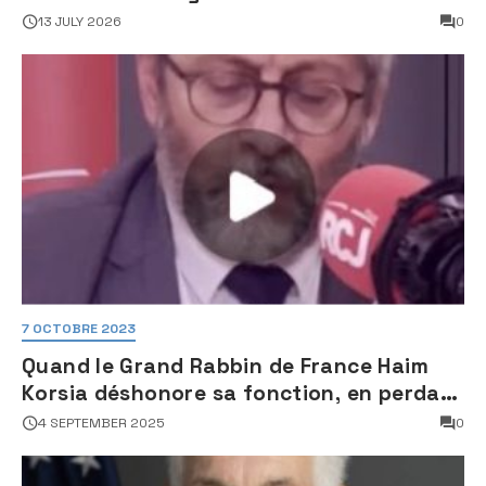
une activité jugée « inquiétante » sur
13 JULY 2026
0
des sites nucléaires iraniens
7 OCTOBRE 2023
Quand le Grand Rabbin de France Haim
Korsia déshonore sa fonction, en perdant
son sang froid
4 SEPTEMBER 2025
0