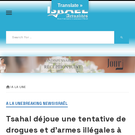
Skip
Translate »
to
content
A LA UNE
A LA UNE
BREAKING NEWS
ISRAËL
Tsahal déjoue une tentative de
drogues et d’armes illégales à