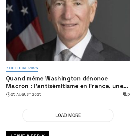
7 OCTOBRE 2023
Quand même Washington dénonce
Macron : l’antisémitisme en France, une
faillite d’État
25 AUGUST 2025
0
LOAD MORE