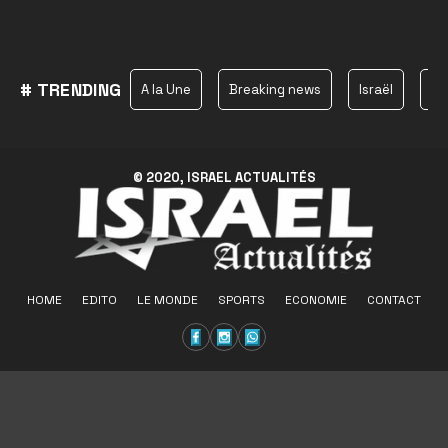
# TRENDING
A la Une
Breaking news
Israël
Ha
© 2020, ISRAEL ACTUALITÉS
HOME
EDITO
LE MONDE
SPORTS
ECONOMIE
CONTACT