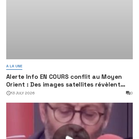
A LA UNE
Alerte Info EN COURS conflit au Moyen
Orient : Des images satellites révèlent
une activité jugée « inquiétante » sur
13 JULY 2026
0
des sites nucléaires iraniens