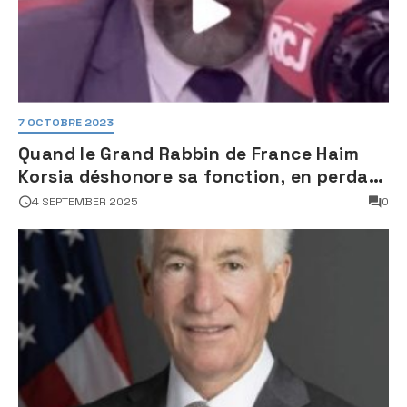
7 OCTOBRE 2023
Quand le Grand Rabbin de France Haim
Korsia déshonore sa fonction, en perdant
son sang froid
4 SEPTEMBER 2025
0