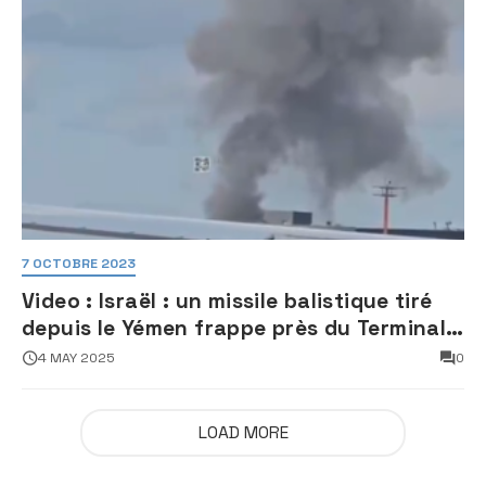
7 OCTOBRE 2023
Video : Israël : un missile balistique tiré
depuis le Yémen frappe près du Terminal
3 de l’aéroport Ben Gourion
4 MAY 2025
0
LOAD MORE