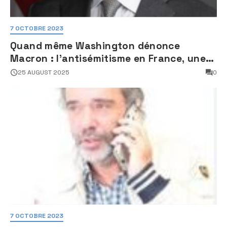
7 OCTOBRE 2023
Quand même Washington dénonce
Macron : l’antisémitisme en France, une
faillite d’État
25 AUGUST 2025
0
7 OCTOBRE 2023