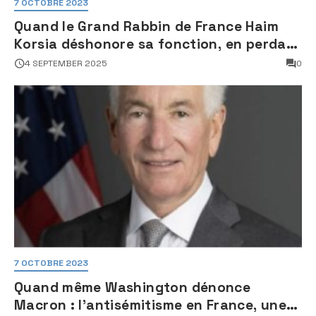
7 OCTOBRE 2023
Quand le Grand Rabbin de France Haim
Korsia déshonore sa fonction, en perdant
son sang froid
4 SEPTEMBER 2025
0
7 OCTOBRE 2023
Quand même Washington dénonce
Macron : l’antisémitisme en France, une