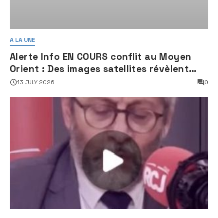
A LA UNE
Alerte Info EN COURS conflit au Moyen
Orient : Des images satellites révèlent
une activité jugée « inquiétante » sur
13 JULY 2026
0
des sites nucléaires iraniens