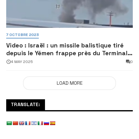
7 OCTOBRE 2023
Video : Israël : un missile balistique tiré
depuis le Yémen frappe près du Terminal
3 de l’aéroport Ben Gourion
4 MAY 2025
0
LOAD MORE
TRANSLATE: