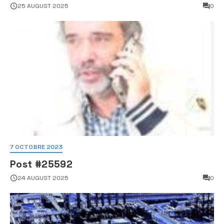
faillite d’État
25 AUGUST 2025
0
7 OCTOBRE 2023
Post #25592
24 AUGUST 2025
0