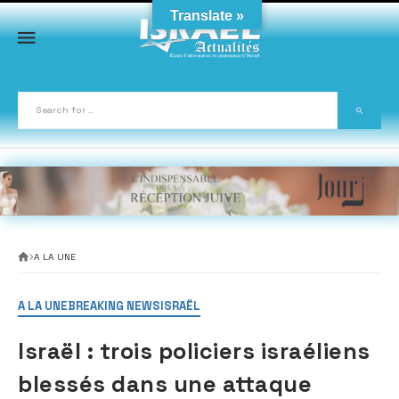
Skip
Translate »
to
content
A LA UNE
A LA UNE
BREAKING NEWS
ISRAËL
Israël : trois policiers israéliens
blessés dans une attaque