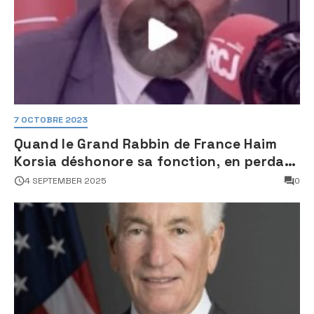
7 OCTOBRE 2023
Quand le Grand Rabbin de France Haim
Korsia déshonore sa fonction, en perdant
son sang froid
4 SEPTEMBER 2025
0