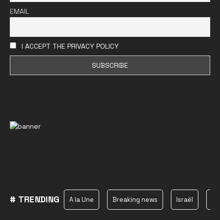
EMAIL
I ACCEPT THE PRIVACY POLICY
# TRENDING
A la Une
Breaking news
Israël
Ha