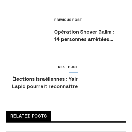
PREVIOUS POST
Opération Shover Galim :
14 personnes arrêtées
dans toute la Judée-
Samarie
NEXT POST
Élections israéliennes : Yair
Lapid pourrait reconnaitre
sa défaite aujourd’hui
RELATED POSTS