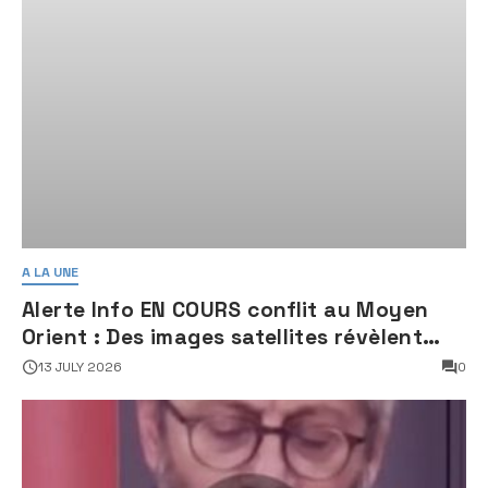
A LA UNE
Alerte Info EN COURS conflit au Moyen
Orient : Des images satellites révèlent
une activité jugée « inquiétante » sur
13 JULY 2026
0
des sites nucléaires iraniens