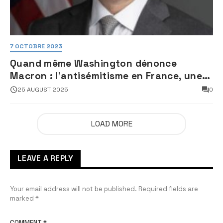
7 OCTOBRE 2023
Quand même Washington dénonce
Macron : l’antisémitisme en France, une
faillite d’État
25 AUGUST 2025
0
LOAD MORE
LEAVE A REPLY
Your email address will not be published.
Required fields are
marked
*
COMMENT
*