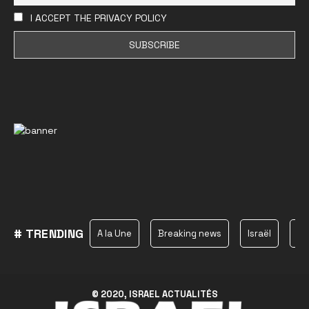
I ACCEPT THE PRIVACY POLICY
# TRENDING
A la Une
Breaking news
Israël
Ha
© 2020, ISRAEL ACTUALITÉS