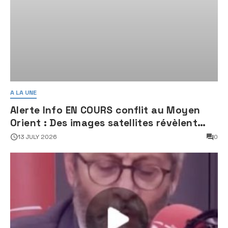
A LA UNE
Alerte Info EN COURS conflit au Moyen
Orient : Des images satellites révèlent
une activité jugée « inquiétante » sur
13 JULY 2026
0
des sites nucléaires iraniens