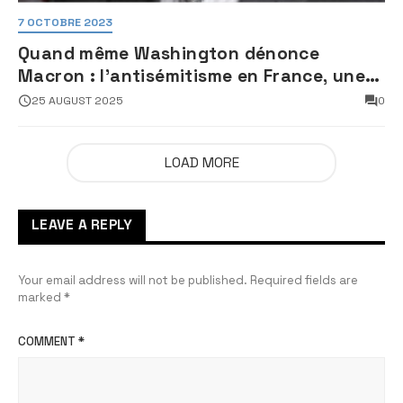
7 OCTOBRE 2023
Quand même Washington dénonce
Macron : l’antisémitisme en France, une
faillite d’État
25 AUGUST 2025
0
LOAD MORE
LEAVE A REPLY
Your email address will not be published.
Required fields are
marked
*
COMMENT
*