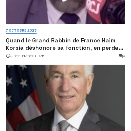
7 OCTOBRE 2023
Quand le Grand Rabbin de France Haim
Korsia déshonore sa fonction, en perdant
son sang froid
4 SEPTEMBER 2025
0