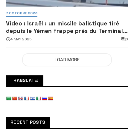
7 OCTOBRE 2023
Video : Israël : un missile balistique tiré
depuis le Yémen frappe près du Terminal
3 de l’aéroport Ben Gourion
4 MAY 2025
0
LOAD MORE
TRANSLATE:
RECENT POSTS