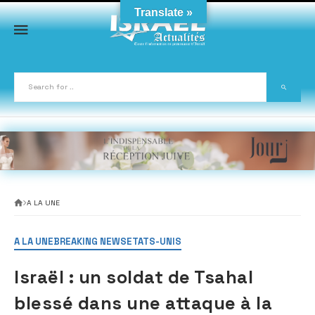
Skip
Translate »
to
content
A LA UNE
A LA UNE
BREAKING NEWS
ETATS-UNIS
Israël : un soldat de Tsahal
blessé dans une attaque à la