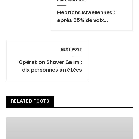
Elections israéliennes :
après 85% de voix
décomptées, Benjamin
Netanyahu est toujours en
tête
NEXT POST
Opération Shover Galim :
dix personnes arrêtées
dans toute la Judée-
Samarie
RELATED POSTS