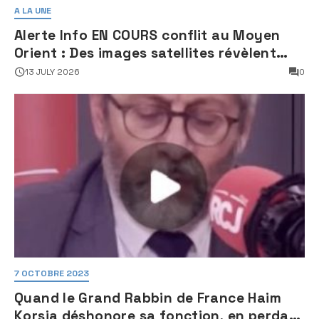
A LA UNE
Alerte Info EN COURS conflit au Moyen
Orient : Des images satellites révèlent
une activité jugée « inquiétante » sur
13 JULY 2026
0
des sites nucléaires iraniens
7 OCTOBRE 2023
Quand le Grand Rabbin de France Haim
Korsia déshonore sa fonction, en perdant