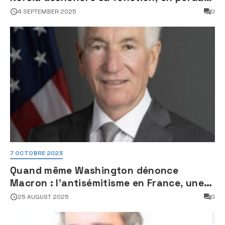
son sang froid
4 SEPTEMBER 2025
0
7 OCTOBRE 2023
Quand même Washington dénonce
Macron : l’antisémitisme en France, une
faillite d’État
25 AUGUST 2025
0