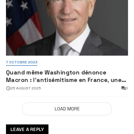
7 OCTOBRE 2023
Quand même Washington dénonce
Macron : l’antisémitisme en France, une
faillite d’État
25 AUGUST 2025
0
LOAD MORE
LEAVE A REPLY