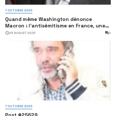
7 OCTOBRE 2023
Quand même Washington dénonce
Macron : l’antisémitisme en France, une
faillite d’État
25 AUGUST 2025
0
7 OCTOBRE 2023
Post #25629