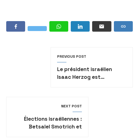
PREVIOUS POST
Le président israélien
Isaac Herzog est
aujourd’hui en Égypte
pour la Cop 27
NEXT POST
Élections israéliennes :
Betsalel Smotrich et
Moshe Gafni refuse