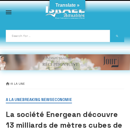
Skip
Translate »
to
content
A LA UNE
A LA UNE
BREAKING NEWS
ECONOMIE
La société Energean découvre
13 milliards de mètres cubes de