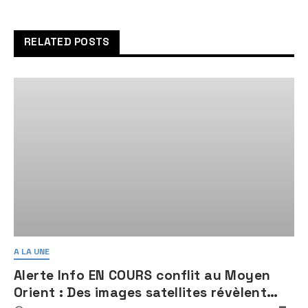
l’accord de coalition en
deux étapes proposé par
Benjamin Netanyahu
RELATED POSTS
A LA UNE
Alerte Info EN COURS conflit au Moyen
Orient : Des images satellites révèlent