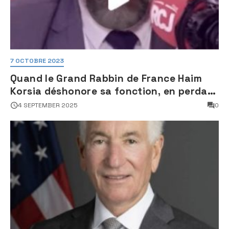
7 OCTOBRE 2023
Quand le Grand Rabbin de France Haim
Korsia déshonore sa fonction, en perdant
son sang froid
4 SEPTEMBER 2025
0