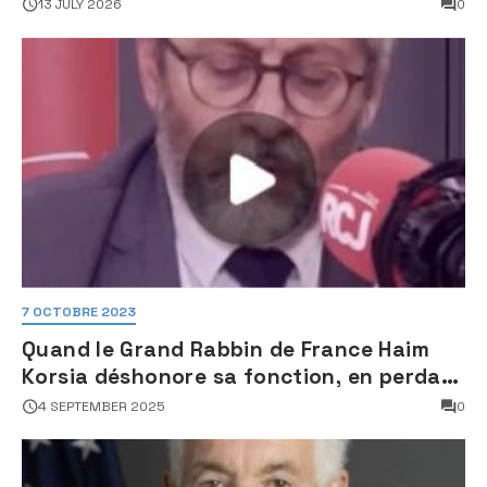
une activité jugée « inquiétante » sur
13 JULY 2026
0
des sites nucléaires iraniens
7 OCTOBRE 2023
Quand le Grand Rabbin de France Haim
Korsia déshonore sa fonction, en perdant
son sang froid
4 SEPTEMBER 2025
0