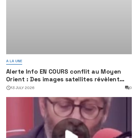
A LA UNE
Alerte Info EN COURS conflit au Moyen
Orient : Des images satellites révèlent
une activité jugée « inquiétante » sur
13 JULY 2026
0
des sites nucléaires iraniens