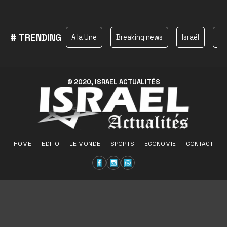
# TRENDING
A la Une
Breaking news
Israël
Ha
© 2020, ISRAEL ACTUALITÉS
HOME
EDITO
LE MONDE
SPORTS
ECONOMIE
CONTACT