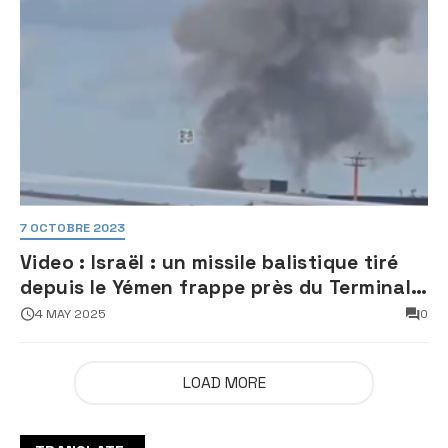
7 OCTOBRE 2023
Video : Israël : un missile balistique tiré
depuis le Yémen frappe près du Terminal
3 de l’aéroport Ben Gourion
4 MAY 2025
0
LOAD MORE