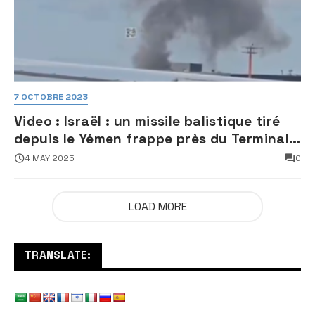
7 OCTOBRE 2023
Video : Israël : un missile balistique tiré
depuis le Yémen frappe près du Terminal
3 de l’aéroport Ben Gourion
4 MAY 2025
0
LOAD MORE
TRANSLATE: