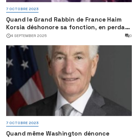
7 OCTOBRE 2023
Quand le Grand Rabbin de France Haim
Korsia déshonore sa fonction, en perdant
son sang froid
4 SEPTEMBER 2025
0
7 OCTOBRE 2023
Quand même Washington dénonce