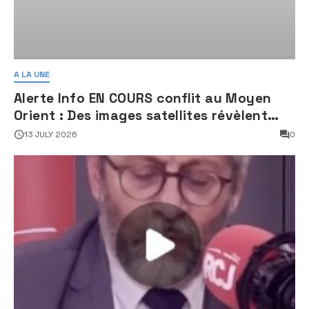
A LA UNE
Alerte Info EN COURS conflit au Moyen
Orient : Des images satellites révèlent
une activité jugée « inquiétante » sur
13 JULY 2026
0
des sites nucléaires iraniens