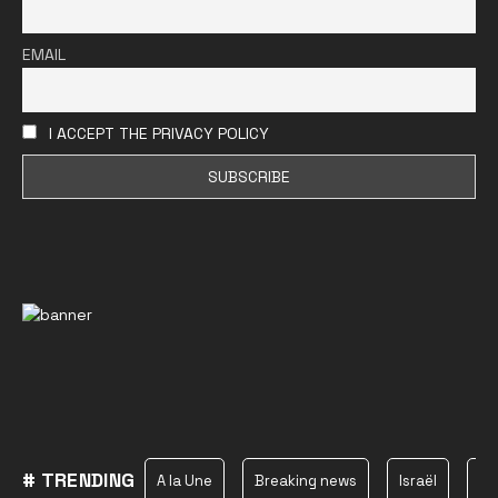
EMAIL
I ACCEPT THE PRIVACY POLICY
# TRENDING
A la Une
Breaking news
Israël
Ha