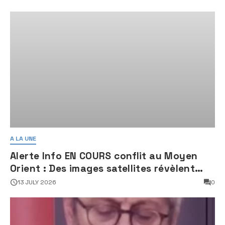
A LA UNE
Alerte Info EN COURS conflit au Moyen
Orient : Des images satellites révèlent
une activité jugée « inquiétante » sur
13 JULY 2026
0
des sites nucléaires iraniens