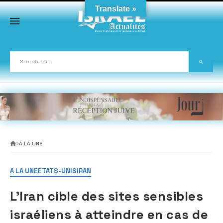
Skip
Translate »
to
content
A LA UNE
A LA UNE
ETATS-UNIS
IRAN
L’Iran cible des sites sensibles
israéliens à atteindre en cas de