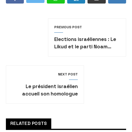
PREVIOUS POST
Elections israéliennes : Le
Likud et le parti Noam
concluent un accord de
coalition
NEXT POST
Le président israélien
accueil son homologue
letton en Israël
RELATED POSTS