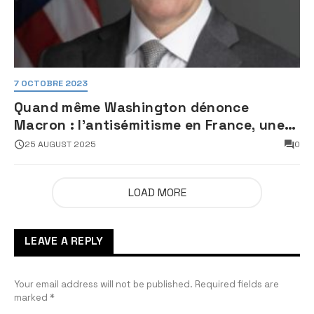
7 OCTOBRE 2023
Quand même Washington dénonce
Macron : l’antisémitisme en France, une
faillite d’État
25 AUGUST 2025
0
LOAD MORE
LEAVE A REPLY
Your email address will not be published.
Required fields are
marked
*