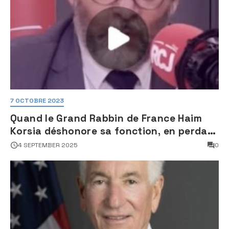
7 OCTOBRE 2023
Quand le Grand Rabbin de France Haim
Korsia déshonore sa fonction, en perdant
son sang froid
4 SEPTEMBER 2025
0