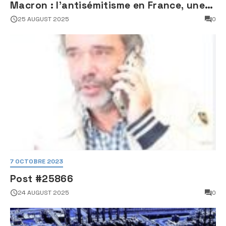
Macron : l’antisémitisme en France, une
faillite d’État
25 AUGUST 2025
0
7 OCTOBRE 2023
Post #25866
24 AUGUST 2025
0