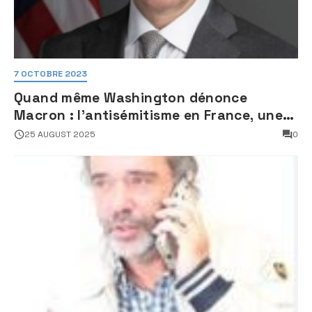
7 OCTOBRE 2023
Quand même Washington dénonce
Macron : l’antisémitisme en France, une
faillite d’État
25 AUGUST 2025
0