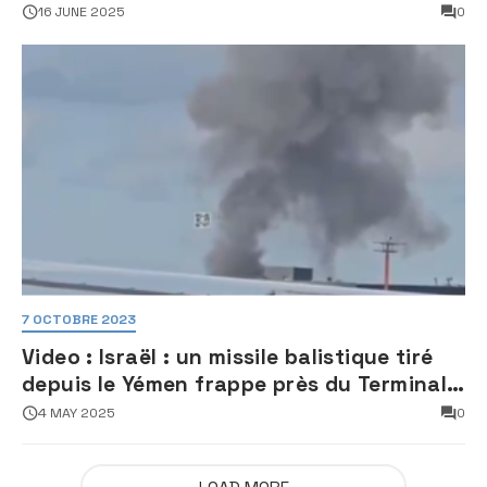
16 JUNE 2025
0
7 OCTOBRE 2023
Video : Israël : un missile balistique tiré
depuis le Yémen frappe près du Terminal
3 de l’aéroport Ben Gourion
4 MAY 2025
0