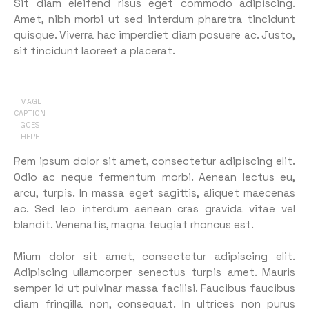
Sit diam eleifend risus eget commodo adipiscing.
Amet, nibh morbi ut sed interdum pharetra tincidunt
quisque. Viverra hac imperdiet diam posuere ac. Justo,
sit tincidunt laoreet a placerat.
IMAGE
CAPTION
GOES
HERE
Rem ipsum dolor sit amet, consectetur adipiscing elit.
Odio ac neque fermentum morbi. Aenean lectus eu,
arcu, turpis. In massa eget sagittis, aliquet maecenas
ac. Sed leo interdum aenean cras gravida vitae vel
blandit. Venenatis, magna feugiat rhoncus est.
Mium dolor sit amet, consectetur adipiscing elit.
Adipiscing ullamcorper senectus turpis amet. Mauris
semper id ut pulvinar massa facilisi. Faucibus faucibus
diam fringilla non, consequat. In ultrices non purus