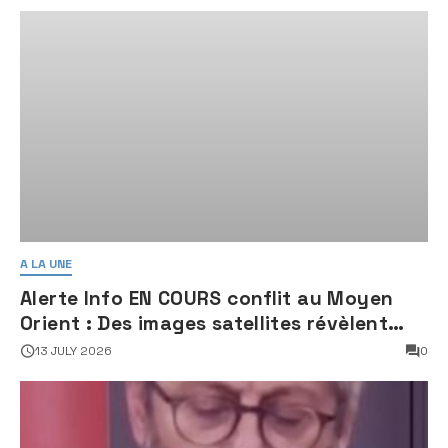
A LA UNE
Alerte Info EN COURS conflit au Moyen
Orient : Des images satellites révèlent
une activité jugée « inquiétante » sur
13 JULY 2026
0
des sites nucléaires iraniens