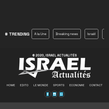
# TRENDING
A la Une
Breaking news
Israël
Ha
© 2020, ISRAEL ACTUALITÉS
HOME
EDITO
LE MONDE
SPORTS
ECONOMIE
CONTACT