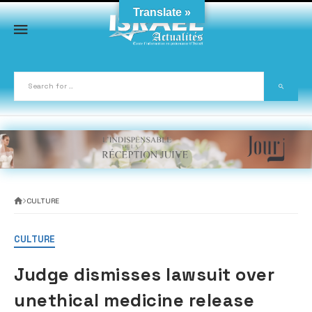
Skip
Translate »
to
content
CULTURE
CULTURE
Judge dismisses lawsuit over
unethical medicine release