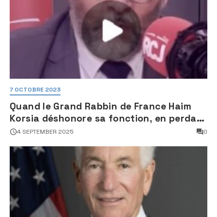
7 OCTOBRE 2023
Quand le Grand Rabbin de France Haim
Korsia déshonore sa fonction, en perdant
son sang froid
4 SEPTEMBER 2025
0