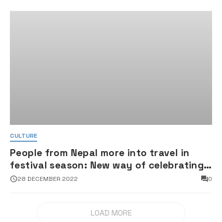
CULTURE
People from Nepal more into travel in
festival season: New way of celebrating
festival holidays
28 DECEMBER 2022
0
LOAD MORE