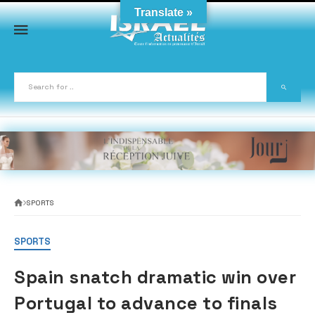
Skip
Translate »
to
content
SPORTS
SPORTS
Spain snatch dramatic win over
Portugal to advance to finals