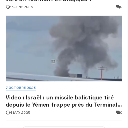
16 JUNE 2025
0
7 OCTOBRE 2023
Video : Israël : un missile balistique tiré
depuis le Yémen frappe près du Terminal
3 de l’aéroport Ben Gourion
4 MAY 2025
0