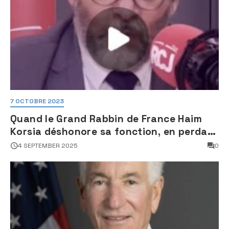
7 OCTOBRE 2023
Quand le Grand Rabbin de France Haim
Korsia déshonore sa fonction, en perdant
son sang froid
4 SEPTEMBER 2025
0