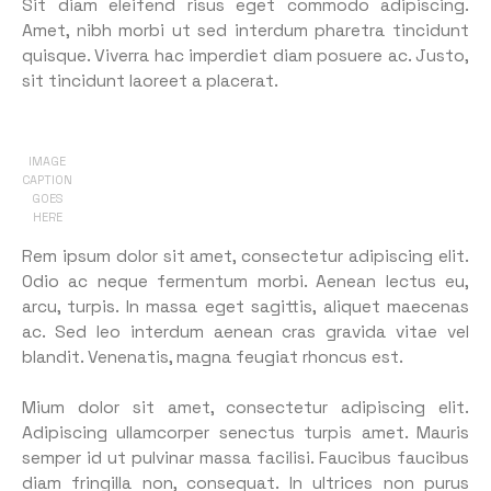
Sit diam eleifend risus eget commodo adipiscing.
Amet, nibh morbi ut sed interdum pharetra tincidunt
quisque. Viverra hac imperdiet diam posuere ac. Justo,
sit tincidunt laoreet a placerat.
IMAGE
CAPTION
GOES
HERE
Rem ipsum dolor sit amet, consectetur adipiscing elit.
Odio ac neque fermentum morbi. Aenean lectus eu,
arcu, turpis. In massa eget sagittis, aliquet maecenas
ac. Sed leo interdum aenean cras gravida vitae vel
blandit. Venenatis, magna feugiat rhoncus est.
Mium dolor sit amet, consectetur adipiscing elit.
Adipiscing ullamcorper senectus turpis amet. Mauris
semper id ut pulvinar massa facilisi. Faucibus faucibus
diam fringilla non, consequat. In ultrices non purus