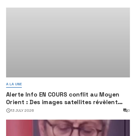
A LA UNE
Alerte Info EN COURS conflit au Moyen
Orient : Des images satellites révèlent
une activité jugée « inquiétante » sur
13 JULY 2026
0
des sites nucléaires iraniens