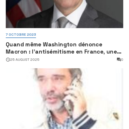
7 OCTOBRE 2023
Quand même Washington dénonce
Macron : l’antisémitisme en France, une
faillite d’État
25 AUGUST 2025
0