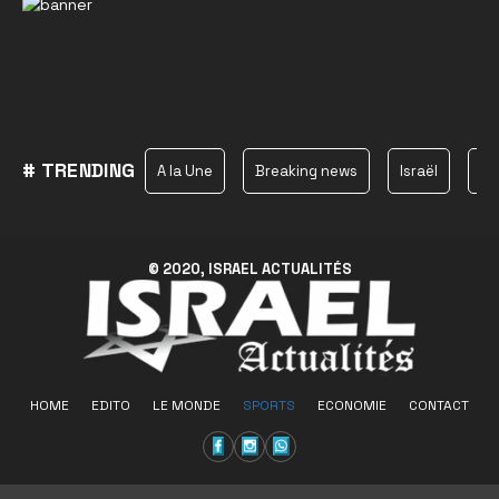
# TRENDING
A la Une
Breaking news
Israël
Ha
© 2020, ISRAEL ACTUALITÉS
HOME
EDITO
LE MONDE
SPORTS
ECONOMIE
CONTACT