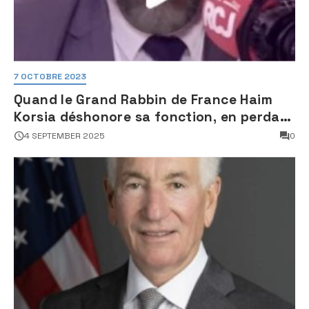
7 OCTOBRE 2023
Quand le Grand Rabbin de France Haim
Korsia déshonore sa fonction, en perdant
son sang froid
4 SEPTEMBER 2025
0