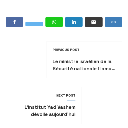
PREVIOUS POST
Le ministre israélien de la
Sécurité nationale Itamar
Ben Gvir affirme qu’il
retournera sur le mont du
Temple
NEXT POST
L’institut Yad Vashem
dévoile aujourd’hui
l’exposition “Le livre des