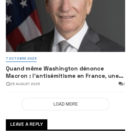
7 OCTOBRE 2023
Quand même Washington dénonce
Macron : l’antisémitisme en France, une
faillite d’État
25 AUGUST 2025
0
LOAD MORE
LEAVE A REPLY