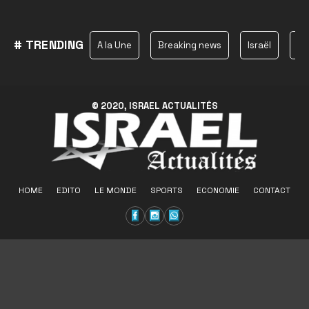
# TRENDING
A la Une
Breaking news
Israël
Ha
© 2020, ISRAEL ACTUALITÉS
HOME
EDITO
LE MONDE
SPORTS
ECONOMIE
CONTACT