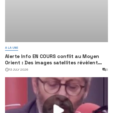
A LA UNE
Alerte Info EN COURS conflit au Moyen
Orient : Des images satellites révèlent
une activité jugée « inquiétante » sur
13 JULY 2026
0
des sites nucléaires iraniens