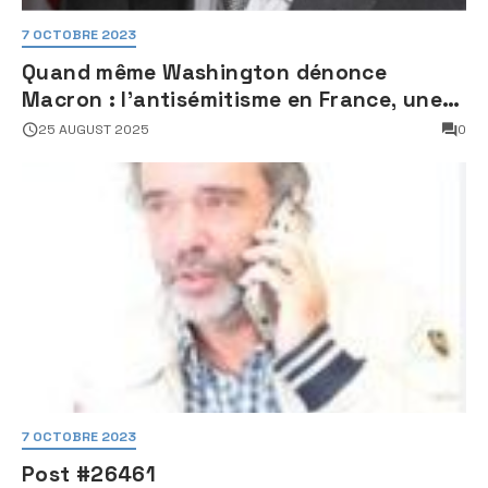
7 OCTOBRE 2023
Quand même Washington dénonce
Macron : l’antisémitisme en France, une
faillite d’État
25 AUGUST 2025
0
7 OCTOBRE 2023
Post #26461