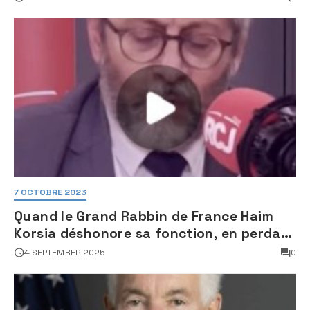
des sites nucléaires iraniens
7 OCTOBRE 2023
Quand le Grand Rabbin de France Haim
Korsia déshonore sa fonction, en perdant
son sang froid
4 SEPTEMBER 2025
0