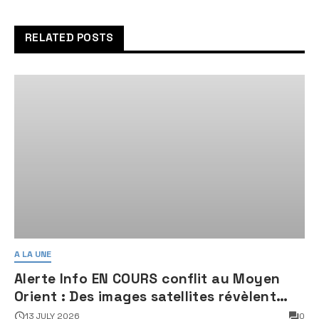
noms” au siège des
Nations Unis à New York
RELATED POSTS
A LA UNE
Alerte Info EN COURS conflit au Moyen
Orient : Des images satellites révèlent
une activité jugée « inquiétante » sur
13 JULY 2026
0