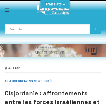
Skip
Translate »
to
content
A LA UNE
A LA UNE
BREAKING NEWS
ISRAËL
Cisjordanie : affrontements
entre les forces israéliennes et