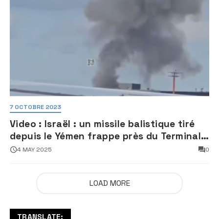
7 OCTOBRE 2023
Video : Israël : un missile balistique tiré
depuis le Yémen frappe près du Terminal
3 de l’aéroport Ben Gourion
4 MAY 2025
0
LOAD MORE
TRANSLATE: