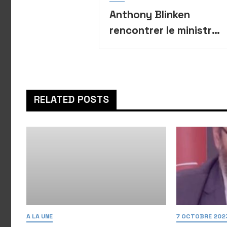
Anthony Blinken
rencontrer le ministre
israélien de la
Défense lors de sa
visite en Israël
RELATED POSTS
A LA UNE
7 OCTOBRE 202