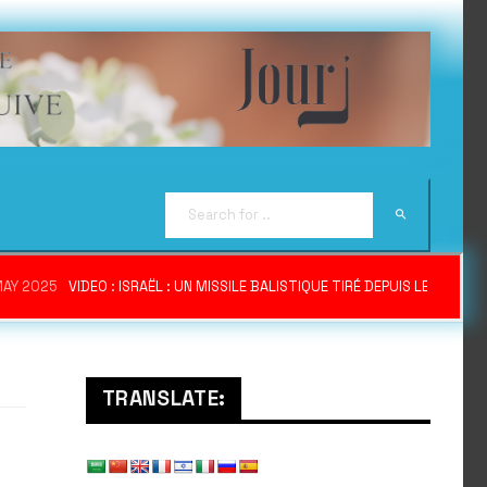
MAY 2025
VIDEO : ISRAËL : UN MISSILE BALISTIQUE TIRÉ DEPUIS LE YÉME
TRANSLATE: