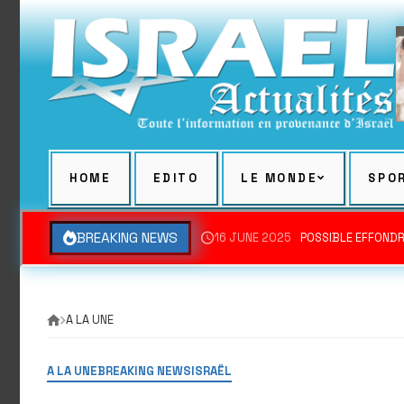
Skip
to
content
HOME
EDITO
LE MONDE
SPO
BREAKING NEWS
16 JUNE 2025
POSSIBLE EFFONDR
A LA UNE
A LA UNE
BREAKING NEWS
ISRAËL