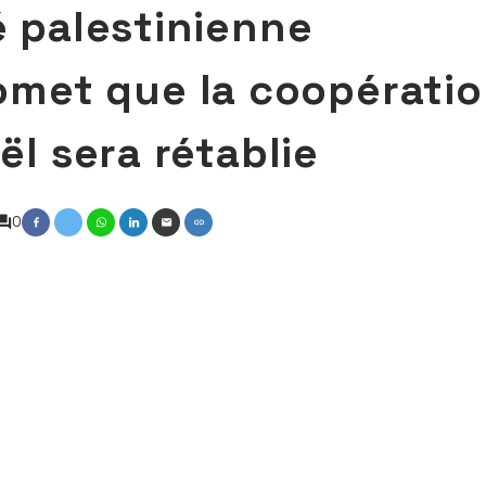
é palestinienne
met que la coopérati
ël sera rétablie
0