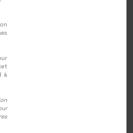
ion
nes
our
cet
d à
ion
our
res