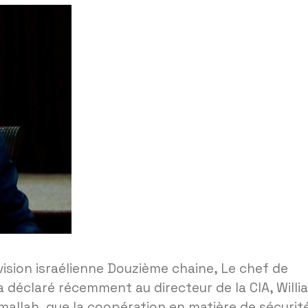
vision israélienne Douzième chaine, Le chef de
 déclaré récemment au directeur de la CIA, Willi
Ramallah, que la coopération en matière de sécurit