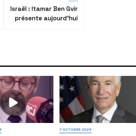
Israël : Itamar Ben Gvir
présente aujourd’hui
son plan pour faciliter
l’obtention des armes
à feu
3
7 OCTOBRE 2023