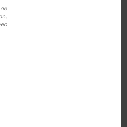
 de
on,
vec