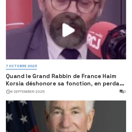
7 OCTOBRE 2023
Quand le Grand Rabbin de France Haim
Korsia déshonore sa fonction, en perdant
son sang froid
4 SEPTEMBER 2025
0