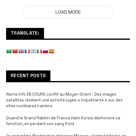
LOAD MORE
TRANSLATE:
RECENT POSTS
Alerte Info EN COURS conflit au Moyen Orient : Des images
satellites révèlent une activité jugée « inquiétante » sur des
sites nucléaires iraniens
Quand le Grand Rabbin de France Haim Korsia déshonore sa
fonction, en perdant son sang froid
Quand même Washington dénonce Macron : l’antisémitisme en