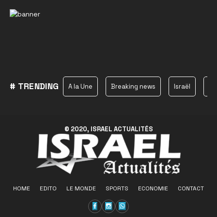
# TRENDING
A la Une
Breaking news
Israël
Ha
© 2020, ISRAEL ACTUALITÉS
HOME
EDITO
LE MONDE
SPORTS
ECONOMIE
CONTACT