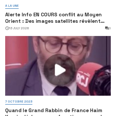
A LA UNE
Alerte Info EN COURS conflit au Moyen
Orient : Des images satellites révèlent
une activité jugée « inquiétante » sur
13 JULY 2026
0
des sites nucléaires iraniens
7 OCTOBRE 2023
Quand le Grand Rabbin de France Haim