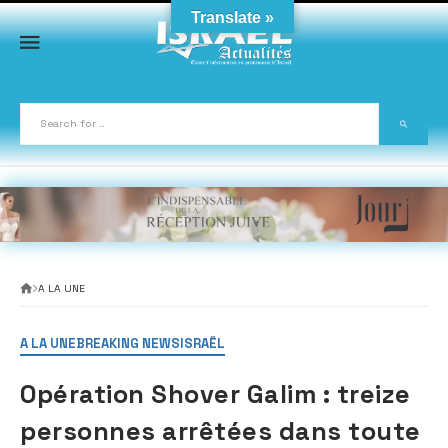
Skip
Translate »
to
content
A LA UNE
A LA UNE
BREAKING NEWS
ISRAËL
Opération Shover Galim : treize
personnes arrêtées dans toute