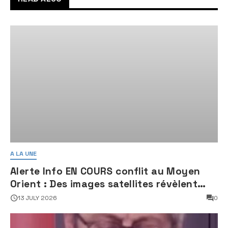
A LA UNE
Alerte Info EN COURS conflit au Moyen
Orient : Des images satellites révèlent
une activité jugée « inquiétante » sur
13 JULY 2026
0
des sites nucléaires iraniens