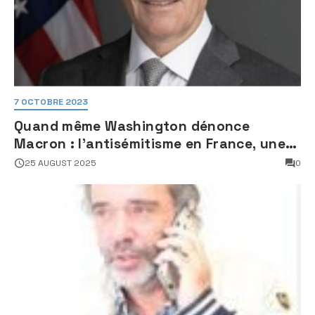
7 OCTOBRE 2023
Quand même Washington dénonce
Macron : l’antisémitisme en France, une
faillite d’État
25 AUGUST 2025
0