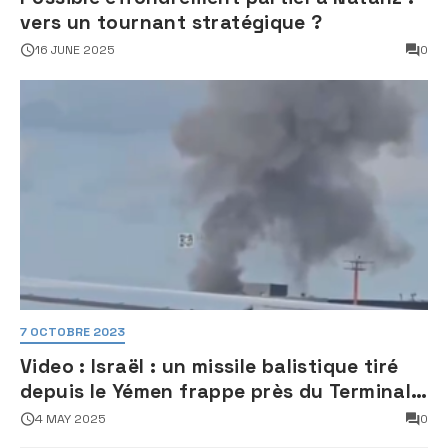
vers un tournant stratégique ?
16 JUNE 2025
0
7 OCTOBRE 2023
Video : Israël : un missile balistique tiré
depuis le Yémen frappe près du Terminal
3 de l’aéroport Ben Gourion
4 MAY 2025
0