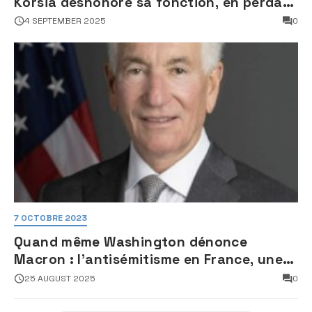
Korsia déshonore sa fonction, en perdant
son sang froid
4 SEPTEMBER 2025
0
7 OCTOBRE 2023
Quand même Washington dénonce
Macron : l’antisémitisme en France, une
faillite d’État
25 AUGUST 2025
0