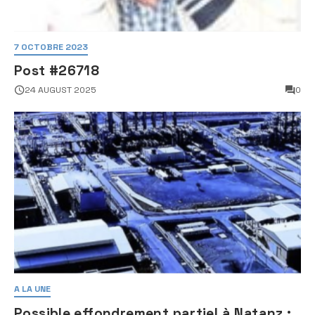
7 OCTOBRE 2023
Post #26718
24 AUGUST 2025
0
A LA UNE
Possible effondrement partiel à Natanz :