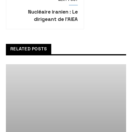
Nucléaire iranien : Le
dirigeant de l’AIEA
rencontrera ce week-end
le président iranien à
Téhéran
RELATED POSTS