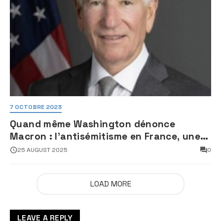
7 OCTOBRE 2023
Quand même Washington dénonce
Macron : l’antisémitisme en France, une
faillite d’État
25 AUGUST 2025
0
LOAD MORE
LEAVE A REPLY