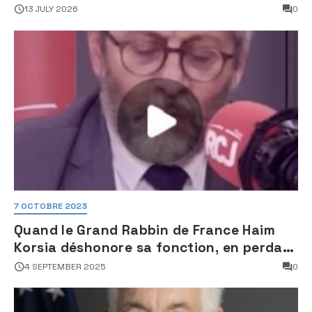
une activité jugée « inquiétante » sur
13 JULY 2026
0
des sites nucléaires iraniens
7 OCTOBRE 2023
Quand le Grand Rabbin de France Haim
Korsia déshonore sa fonction, en perdant
son sang froid
4 SEPTEMBER 2025
0