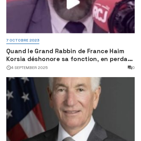
7 OCTOBRE 2023
Quand le Grand Rabbin de France Haim
Korsia déshonore sa fonction, en perdant
son sang froid
4 SEPTEMBER 2025
0