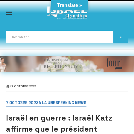
Skip
Translate »
to
content
7 OCTOBRE 2023
7 OCTOBRE 2023
A LA UNE
BREAKING NEWS
Israël en guerre : Israël Katz
affirme que le président