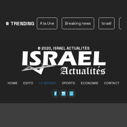
# TRENDING
A la Une
Breaking news
Israël
Ha
© 2020, ISRAEL ACTUALITÉS
HOME
EDITO
LE MONDE
SPORTS
ECONOMIE
CONTACT