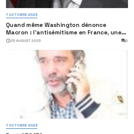
7 OCTOBRE 2023
Quand même Washington dénonce
Macron : l’antisémitisme en France, une
faillite d’État
25 AUGUST 2025
0
7 OCTOBRE 2023