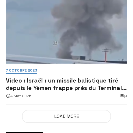
7 OCTOBRE 2023
Video : Israël : un missile balistique tiré
depuis le Yémen frappe près du Terminal
3 de l’aéroport Ben Gourion
4 MAY 2025
0
LOAD MORE