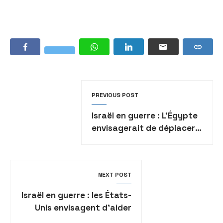
PREVIOUS POST
Israël en guerre : L’Égypte
envisagerait de déplacer
les habitants de Rafah
dans le centre de Gaza en
cas d’opération militaire
NEXT POST
israélienne
Israël en guerre : les États-
Unis envisagent d’aider
financièrement l’Autorité