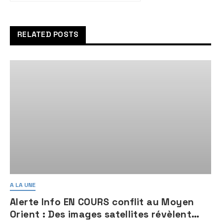
palestinienne pour qu’elle
puisse contrôler Gaza
après la guerre
RELATED POSTS
A LA UNE
Alerte Info EN COURS conflit au Moyen
Orient : Des images satellites révèlent