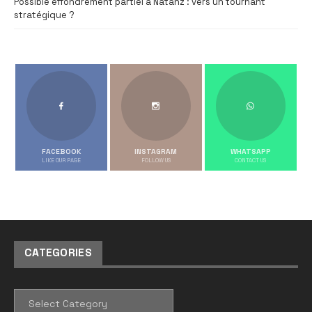
Possible effondrement partiel à Natanz : vers un tournant
stratégique ?
FACEBOOK
INSTAGRAM
WHATSAPP
LIKE OUR PAGE
FOLLOW US
CONTACT US
CATEGORIES
CATEGORIES