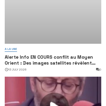
A LA UNE
Alerte Info EN COURS conflit au Moyen
Orient : Des images satellites révèlent
une activité jugée « inquiétante » sur
13 JULY 2026
0
des sites nucléaires iraniens