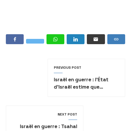
PREVIOUS POST
Israël en guerre : l’État
d’Israël estime que
l’Égypte a négligé sa
frontière avec Gaza et a
permis au Hamas de se
NEXT POST
renforcer
Israël en guerre : Tsahal