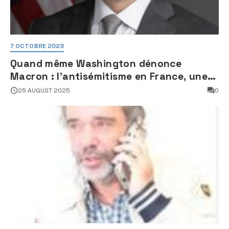
7 OCTOBRE 2023
Quand même Washington dénonce
Macron : l’antisémitisme en France, une
faillite d’État
25 AUGUST 2025
0