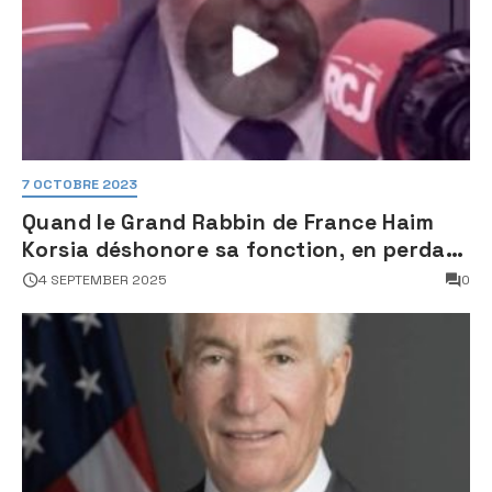
7 OCTOBRE 2023
Quand le Grand Rabbin de France Haim
Korsia déshonore sa fonction, en perdant
son sang froid
4 SEPTEMBER 2025
0