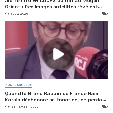
Alerte Info EN COURS conflit au Moyen
Orient : Des images satellites révèlent
une activité jugée « inquiétante » sur
13 JULY 2026
0
des sites nucléaires iraniens
7 OCTOBRE 2023
Quand le Grand Rabbin de France Haim
Korsia déshonore sa fonction, en perdant
son sang froid
4 SEPTEMBER 2025
0