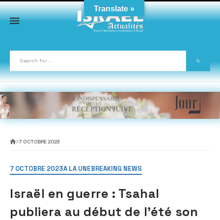
Skip
Translate »
to
content
7 OCTOBRE 2023
7 OCTOBRE 2023
A LA UNE
BREAKING NEWS
Israël en guerre : Tsahal
publiera au début de l’été son