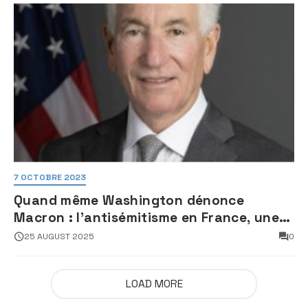
7 OCTOBRE 2023
Quand même Washington dénonce
Macron : l’antisémitisme en France, une
faillite d’État
25 AUGUST 2025
0
LOAD MORE