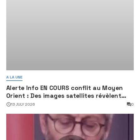
A LA UNE
Alerte Info EN COURS conflit au Moyen
Orient : Des images satellites révèlent
une activité jugée « inquiétante » sur
13 JULY 2026
0
des sites nucléaires iraniens