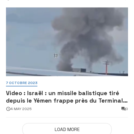
7 OCTOBRE 2023
Video : Israël : un missile balistique tiré
depuis le Yémen frappe près du Terminal
3 de l’aéroport Ben Gourion
4 MAY 2025
0
LOAD MORE