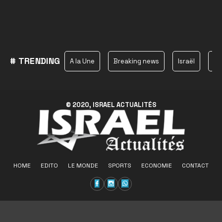
# TRENDING
A la Une
Breaking news
Israël
Ha
© 2020, ISRAEL ACTUALITÉS
HOME
EDITO
LE MONDE
SPORTS
ECONOMIE
CONTACT