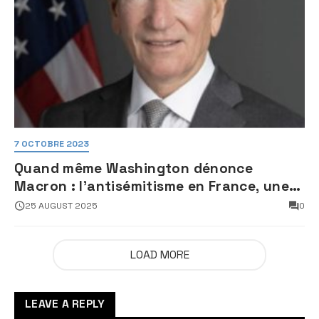
7 OCTOBRE 2023
Quand même Washington dénonce
Macron : l’antisémitisme en France, une
faillite d’État
25 AUGUST 2025
0
LOAD MORE
LEAVE A REPLY