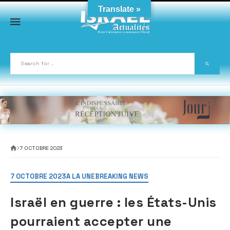
Skip
Translate »
to
content
7 OCTOBRE 2023
7 OCTOBRE 2023
A LA UNE
BREAKING NEWS
Israël en guerre : les États-Unis
pourraient accepter une