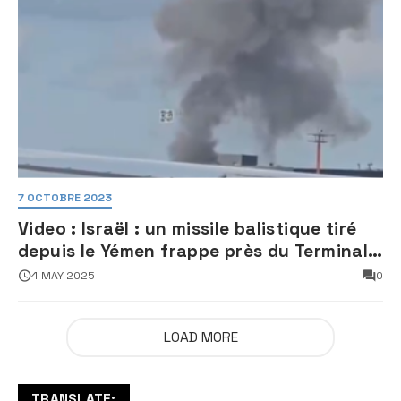
7 OCTOBRE 2023
Video : Israël : un missile balistique tiré
depuis le Yémen frappe près du Terminal
3 de l’aéroport Ben Gourion
4 MAY 2025
0
LOAD MORE
TRANSLATE: