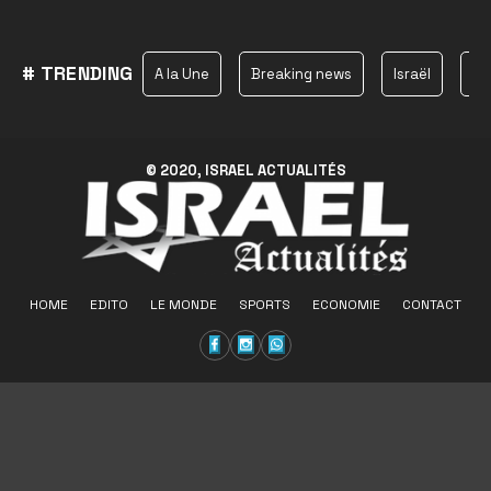
# TRENDING
A la Une
Breaking news
Israël
Ha
© 2020, ISRAEL ACTUALITÉS
HOME
EDITO
LE MONDE
SPORTS
ECONOMIE
CONTACT