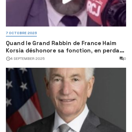
7 OCTOBRE 2023
Quand le Grand Rabbin de France Haim
Korsia déshonore sa fonction, en perdant
son sang froid
4 SEPTEMBER 2025
0