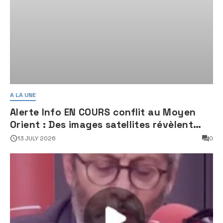
A LA UNE
Alerte Info EN COURS conflit au Moyen
Orient : Des images satellites révèlent
une activité jugée « inquiétante » sur
13 JULY 2026
0
des sites nucléaires iraniens