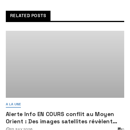
sud d’Israël, le terroriste
neutralisé
RELATED POSTS
A LA UNE
Alerte Info EN COURS conflit au Moyen
Orient : Des images satellites révèlent
une activité jugée « inquiétante » sur
13 JULY 2026
0