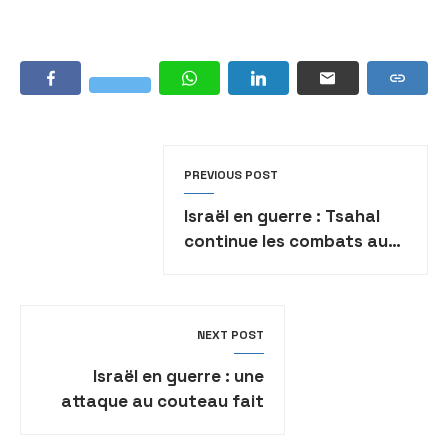
PREVIOUS POST
Israël en guerre : Tsahal
continue les combats au
cœur de Khan Yunès et
dans le centre de Gaza
NEXT POST
Israël en guerre : une
attaque au couteau fait
un blessé grave dans le