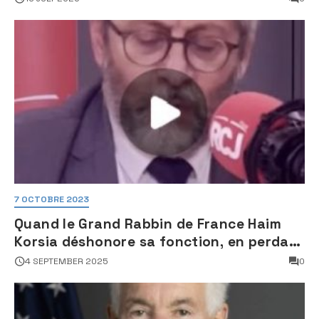
des sites nucléaires iraniens
7 OCTOBRE 2023
Quand le Grand Rabbin de France Haim
Korsia déshonore sa fonction, en perdant
son sang froid
4 SEPTEMBER 2025
0