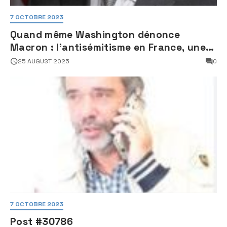
7 OCTOBRE 2023
Quand même Washington dénonce
Macron : l’antisémitisme en France, une
faillite d’État
25 AUGUST 2025
0
7 OCTOBRE 2023
Post #30786