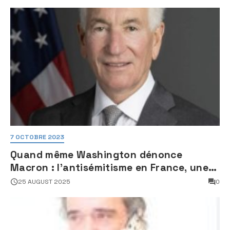
7 OCTOBRE 2023
Quand même Washington dénonce
Macron : l’antisémitisme en France, une
faillite d’État
25 AUGUST 2025
0