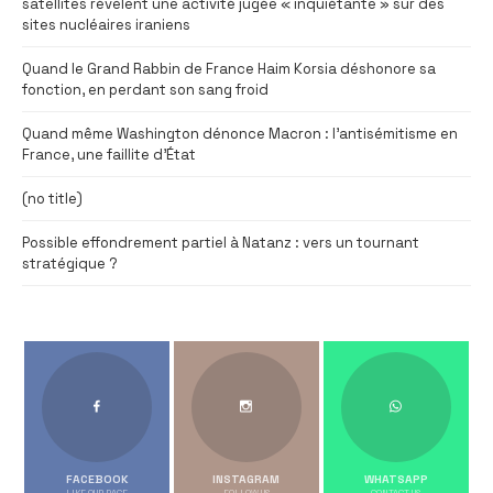
satellites révèlent une activité jugée « inquiétante » sur des
sites nucléaires iraniens
Quand le Grand Rabbin de France Haim Korsia déshonore sa
fonction, en perdant son sang froid
Quand même Washington dénonce Macron : l’antisémitisme en
France, une faillite d’État
(no title)
Possible effondrement partiel à Natanz : vers un tournant
stratégique ?
FACEBOOK
INSTAGRAM
WHATSAPP
LIKE OUR PAGE
FOLLOW US
CONTACT US