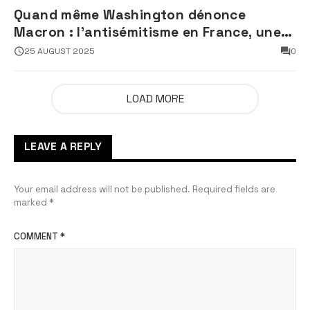
Quand même Washington dénonce
Macron : l’antisémitisme en France, une
faillite d’État
25 AUGUST 2025
0
LOAD MORE
LEAVE A REPLY
Your email address will not be published.
Required fields are
marked
*
COMMENT
*