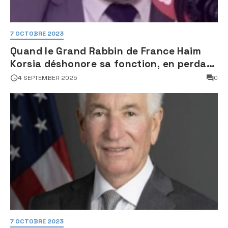
7 OCTOBRE 2023
Quand le Grand Rabbin de France Haim
Korsia déshonore sa fonction, en perdant
son sang froid
4 SEPTEMBER 2025
0
7 OCTOBRE 2023