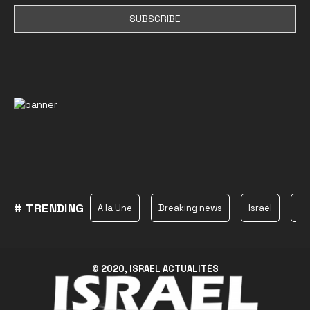
# TRENDING
A la Une
Breaking news
Israël
Ha
© 2020, ISRAEL ACTUALITÉS