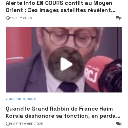
Alerte Info EN COURS conflit au Moyen
Orient : Des images satellites révèlent
une activité jugée « inquiétante » sur
13 JULY 2026
0
des sites nucléaires iraniens
7 OCTOBRE 2023
Quand le Grand Rabbin de France Haim
Korsia déshonore sa fonction, en perdant
son sang froid
4 SEPTEMBER 2025
0