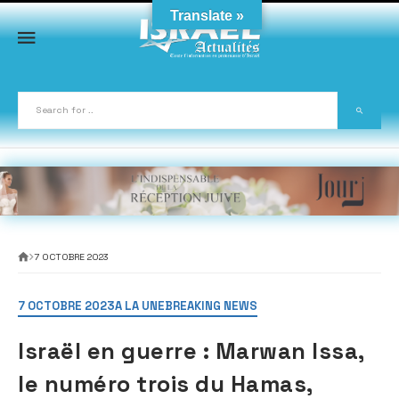
Skip
Translate »
to
content
7 OCTOBRE 2023
7 OCTOBRE 2023
A LA UNE
BREAKING NEWS
Israël en guerre : Marwan Issa,
le numéro trois du Hamas,