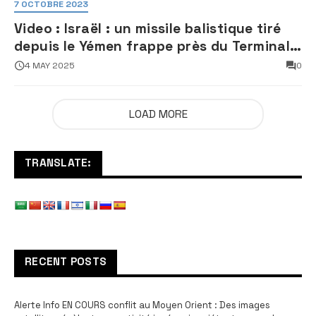
7 OCTOBRE 2023
Video : Israël : un missile balistique tiré
depuis le Yémen frappe près du Terminal
3 de l’aéroport Ben Gourion
4 MAY 2025
0
LOAD MORE
TRANSLATE:
RECENT POSTS
Alerte Info EN COURS conflit au Moyen Orient : Des images