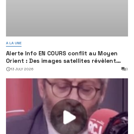
A LA UNE
Alerte Info EN COURS conflit au Moyen
Orient : Des images satellites révèlent
une activité jugée « inquiétante » sur
13 JULY 2026
0
des sites nucléaires iraniens