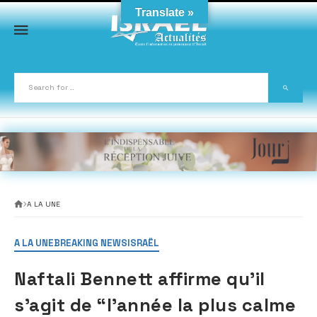
Skip
Translate »
to
content
A LA UNE
A LA UNE
BREAKING NEWS
ISRAËL
Naftali Bennett affirme qu’il
s’agit de “l’année la plus calme