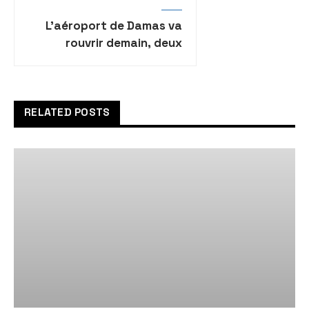
L’aéroport de Damas va
rouvrir demain, deux
semaines après la
présumée frappe
israélienne
RELATED POSTS