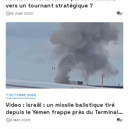
vers un tournant stratégique ?
16 JUNE 2025
0
7 OCTOBRE 2023
Video : Israël : un missile balistique tiré
depuis le Yémen frappe près du Terminal
3 de l’aéroport Ben Gourion
4 MAY 2025
0