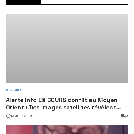
A LA UNE
Alerte Info EN COURS conflit au Moyen
Orient : Des images satellites révèlent
une activité jugée « inquiétante » sur
13 JULY 2026
0
des sites nucléaires iraniens