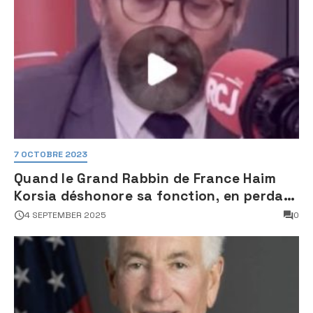
7 OCTOBRE 2023
Quand le Grand Rabbin de France Haim
Korsia déshonore sa fonction, en perdant
son sang froid
4 SEPTEMBER 2025
0