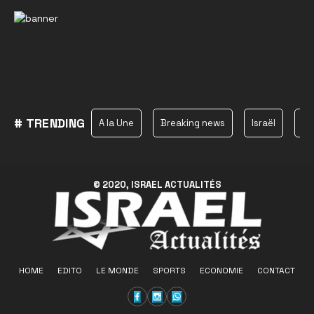
# TRENDING
A la Une
Breaking news
Israël
Ha
© 2020, ISRAEL ACTUALITÉS
HOME
EDITO
LE MONDE
SPORTS
ECONOMIE
CONTACT