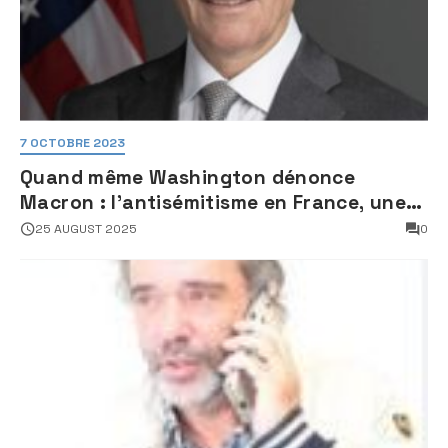
7 OCTOBRE 2023
Quand même Washington dénonce
Macron : l’antisémitisme en France, une
faillite d’État
25 AUGUST 2025
0