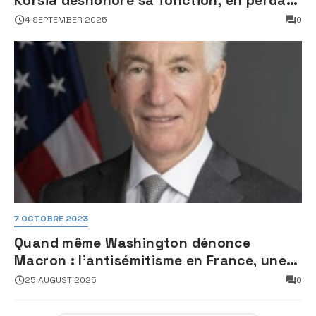
Korsia déshonore sa fonction, en perdant
son sang froid
4 SEPTEMBER 2025
0
7 OCTOBRE 2023
Quand même Washington dénonce
Macron : l’antisémitisme en France, une
faillite d’État
25 AUGUST 2025
0