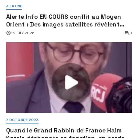
A LA UNE
Alerte Info EN COURS conflit au Moyen
Orient : Des images satellites révèlent
une activité jugée « inquiétante » sur
13 JULY 2026
0
des sites nucléaires iraniens
7 OCTOBRE 2023
Quand le Grand Rabbin de France Haim