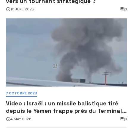
vers un tournant stratégique ?
16 JUNE 2025
0
7 OCTOBRE 2023
Video : Israël : un missile balistique tiré
depuis le Yémen frappe près du Terminal
3 de l’aéroport Ben Gourion
4 MAY 2025
0