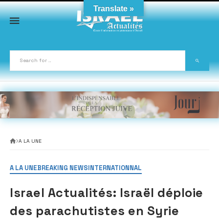
Skip
Translate »
to
content
A LA UNE
A LA UNE
BREAKING NEWS
INTERNATIONNAL
Israel Actualités: Israël déploie
des parachutistes en Syrie