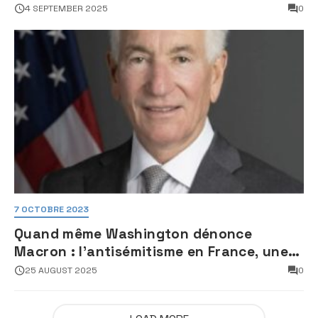
son sang froid
4 SEPTEMBER 2025
0
7 OCTOBRE 2023
Quand même Washington dénonce
Macron : l’antisémitisme en France, une
faillite d’État
25 AUGUST 2025
0