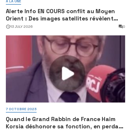
A LA UNE
Alerte Info EN COURS conflit au Moyen
Orient : Des images satellites révèlent
une activité jugée « inquiétante » sur
13 JULY 2026
0
des sites nucléaires iraniens
7 OCTOBRE 2023
Quand le Grand Rabbin de France Haim
Korsia déshonore sa fonction, en perdant