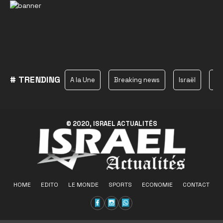
# TRENDING
A la Une
Breaking news
Israël
Ha
© 2020, ISRAEL ACTUALITÉS
HOME
EDITO
LE MONDE
SPORTS
ECONOMIE
CONTACT