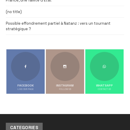
France, une faillite d’État
(no title)
Possible effondrement partiel à Natanz : vers un tournant
stratégique ?
FACEBOOK
INSTAGRAM
WHATSAPP
LIKE OUR PAGE
FOLLOW US
CONTACT US
CATEGORIES