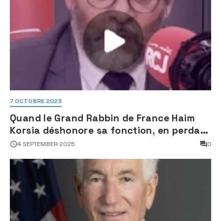
7 OCTOBRE 2023
Quand le Grand Rabbin de France Haim
Korsia déshonore sa fonction, en perdant
son sang froid
4 SEPTEMBER 2025
0