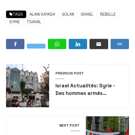
TAGS
ALAIN SAYADA
GOLAN
ISRAEL
REBELLE
SYRIE
TSAHAL
PREVIOUS POST
Israel Actualités: Syrie -
Des hommes armés
prennent d’assaut
l’ambassade iranienne à
Damas
NEXT POST