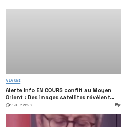
A LA UNE
Alerte Info EN COURS conflit au Moyen
Orient : Des images satellites révèlent
une activité jugée « inquiétante » sur
13 JULY 2026
0
des sites nucléaires iraniens