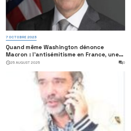
7 OCTOBRE 2023
Quand même Washington dénonce
Macron : l’antisémitisme en France, une
faillite d’État
25 AUGUST 2025
0